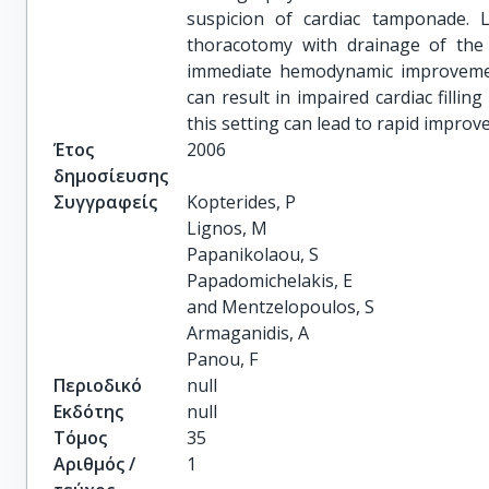
suspicion of cardiac tamponade. L
thoracotomy with drainage of the p
immediate hemodynamic improvement
can result in impaired cardiac filli
this setting can lead to rapid impro
Έτος
2006
δημοσίευσης
Συγγραφείς
Kopterides, P

Lignos, M

Papanikolaou, S

Papadomichelakis, E

and Mentzelopoulos, S

Armaganidis, A

Panou, F
Περιοδικό
null
Εκδότης
null
Τόμος
35
Αριθμός /
1