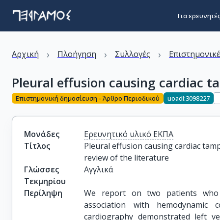
Για ερευνητέ
›
›
›
Αρχική
Πλοήγηση
Συλλογές
Επιστημονικέ
Pleural effusion causing cardiac t
Επιστημονική δημοσίευση - Άρθρο Περιοδικού
uoadl:3098227
Μονάδες
Ερευνητικό υλικό ΕΚΠΑ
Τίτλος
Pleural effusion causing cardiac tam
review of the literature
Γλώσσες
Αγγλικά
Τεκμηρίου
Περίληψη
We report on two patients who d
association with hemodynamic c
cardiography demonstrated left vent