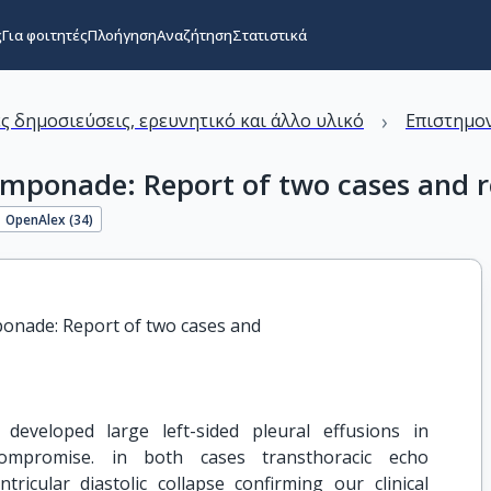
ς
Για φοιτητές
Πλοήγηση
Αναζήτηση
Στατιστικά
›
ς δημοσιεύσεις, ερευνητικό και άλλο υλικό
Επιστημον
amponade: Report of two cases and re
OpenAlex (
34
)
ponade: Report of two cases and

eveloped large left-sided pleural effusions in
ompromise. in both cases transthoracic echo
ricular diastolic collapse confirming our clinical