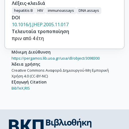
Λέξεις-κλειδιά
hepatitis B
HIV
immunoassays
DNA assays
DOI
10.1016/J.JHEP.2005.11.017
Τελευταία τροποποίηση
πριν από 4 έτη
Μόνιμη Διεύθυνση
https://pergamos.lib.uoa.gr/uoa/dl/object/3098300
Άδεια χρήσης
Creative Commons Αναφορά Δημιουργού-Μη Εμπορική
Χρήση 4.0 (CC-BY-NC)
Εξαγωγή Citation
BibTeX,
RIS