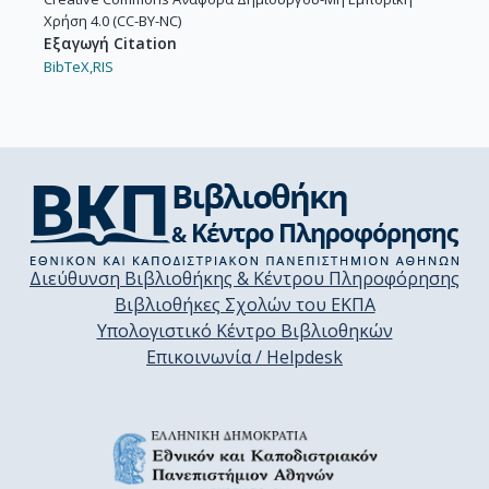
Χρήση 4.0 (CC-BY-NC)
Εξαγωγή Citation
BibTeX,
RIS
Διεύθυνση Βιβλιοθήκης & Κέντρου Πληροφόρησης
Βιβλιοθήκες Σχολών του ΕΚΠΑ
Υπολογιστικό Κέντρο Βιβλιοθηκών
Επικοινωνία / Helpdesk