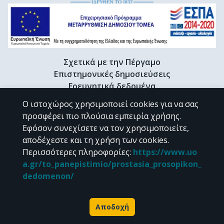
Σχετικά με την Πέργαμο
Επιστημονικές δημοσιεύσεις
Ερευνητικά δεδομένα
Διδακτορικές διατριβές & Γκρίζα βιβλιογραφία
Ο ιστοχώρος χρησιμοποιεί cookies για να σας
Προφίλ Ερευνητή
προσφέρει πιο πλούσια εμπειρία χρήσης.
Εφόσον συνεχίσετε να τον χρησιμοποιείτε,
αποδέχεστε και τη χρήση των cookies.
CC BY-NC 4.0
Περισσότερες πληροφορίες
:
https://www.uo
a.gr/to_panepistimio/prostasia_prosopikon_
Εκτός αν αναφέρεται διαφορετικά, το υλικό της "Περγάμου" διατίθεται
dedomenon/
υπό τους όρους της
CC BY-NC 4.0
άδειας Creative Commons
.
Powered by
Αποδοχή