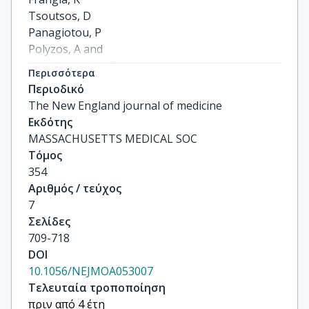
Tsoutsos, D

Panagiotou, P

Polyzos, A and

Papadopoulos, O

Περισσότερα
Stratigos, A

Περιοδικό
Markopoulos, C

The New England journal of medicine
Bafaloukos, D

Εκδότης
and Pectasides, D

MASSACHUSETTS MEDICAL SOC
Fountzilas, G

Τόμος
Kirkwood, JM
354
Αριθμός / τεύχος
7
Σελίδες
709-718
DOI
10.1056/NEJMOA053007
Τελευταία τροποποίηση
πριν από 4 έτη