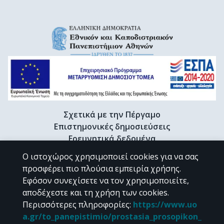
Σχετικά με την Πέργαμο
Επιστημονικές δημοσιεύσεις
Ερευνητικά δεδομένα
Διδακτορικές διατριβές & Γκρίζα βιβλιογραφία
Ο ιστοχώρος χρησιμοποιεί cookies για να σας
Προφίλ Ερευνητή
προσφέρει πιο πλούσια εμπειρία χρήσης.
Εφόσον συνεχίσετε να τον χρησιμοποιείτε,
αποδέχεστε και τη χρήση των cookies.
CC BY-NC 4.0
Περισσότερες πληροφορίες
:
https://www.uo
a.gr/to_panepistimio/prostasia_prosopikon_
Εκτός αν αναφέρεται διαφορετικά, το υλικό της "Περγάμου" διατίθεται