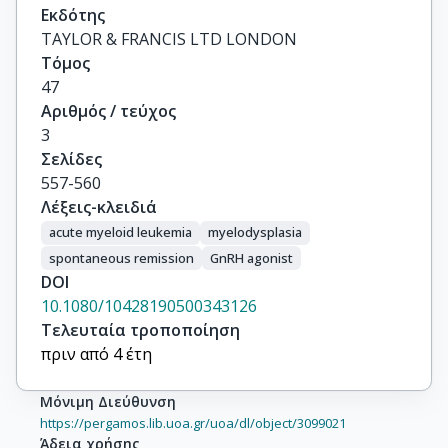
Εκδότης
TAYLOR & FRANCIS LTD LONDON
Τόμος
47
Αριθμός / τεύχος
3
Σελίδες
557-560
Λέξεις-κλειδιά
acute myeloid leukemia
myelodysplasia
spontaneous remission
GnRH agonist
DOI
10.1080/10428190500343126
Τελευταία τροποποίηση
πριν από 4 έτη
Μόνιμη Διεύθυνση
https://pergamos.lib.uoa.gr/uoa/dl/object/3099021
Άδεια χρήσης