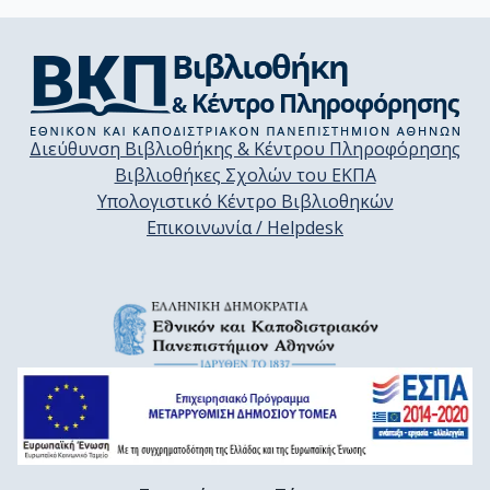
Διεύθυνση Βιβλιοθήκης & Κέντρου Πληροφόρησης
Βιβλιοθήκες Σχολών του ΕΚΠΑ
Υπολογιστικό Κέντρο Βιβλιοθηκών
Επικοινωνία / Helpdesk