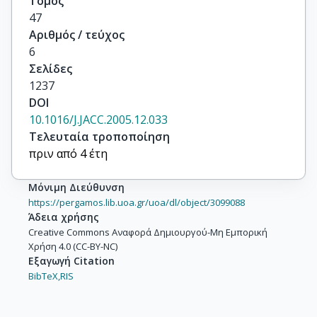
Τόμος
47
Αριθμός / τεύχος
6
Σελίδες
1237
DOI
10.1016/J.JACC.2005.12.033
Τελευταία τροποποίηση
πριν από 4 έτη
Μόνιμη Διεύθυνση
https://pergamos.lib.uoa.gr/uoa/dl/object/3099088
Άδεια χρήσης
Creative Commons Αναφορά Δημιουργού-Μη Εμπορική
Χρήση 4.0 (CC-BY-NC)
Εξαγωγή Citation
BibTeX,
RIS