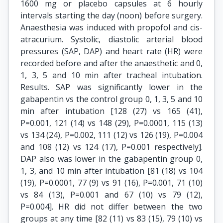
1600 mg or placebo capsules at 6 hourly
intervals starting the day (noon) before surgery.
Anaesthesia was induced with propofol and cis-
atracurium. Systolic, diastolic arterial blood
pressures (SAP, DAP) and heart rate (HR) were
recorded before and after the anaesthetic and 0,
1, 3, 5 and 10 min after tracheal intubation.
Results. SAP was significantly lower in the
gabapentin vs the control group 0, 1, 3, 5 and 10
min after intubation [128 (27) vs 165 (41),
P=0.001, 121 (14) vs 148 (29), P=0.0001, 115 (13)
vs 134 (24), P=0.002, 111 (12) vs 126 (19), P=0.004
and 108 (12) vs 124 (17), P=0.001 respectively].
DAP also was lower in the gabapentin group 0,
1, 3, and 10 min after intubation [81 (18) vs 104
(19), P=0.0001, 77 (9) vs 91 (16), P=0.001, 71 (10)
vs 84 (13), P=0.001 and 67 (10) vs 79 (12),
P=0.004]. HR did not differ between the two
groups at any time [82 (11) vs 83 (15), 79 (10) vs