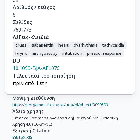
Αριθμός / τεύχος
6
Σελίδες
769-773
Λέξεις-κλειδιά
drugs
gabapentin
heart
dysrhythmia
tachycardia
larynx
laryngoscopy
intubation
pressor response
DOI
10.1093/BJA/AEL076
Τελευταία τροποποίηση
πριν από 4 έτη
Μόνιμη Διεύθυνση
https://pergamos.lib.uoa.gr/uoa/dl/object/3099593
Άδεια χρήσης
Creative Commons Αναφορά Δημιουργού-Μη Εμπορική
Χρήση 4.0 (CC-BY-NC)
Εξαγωγή Citation
BibTeX,
RIS