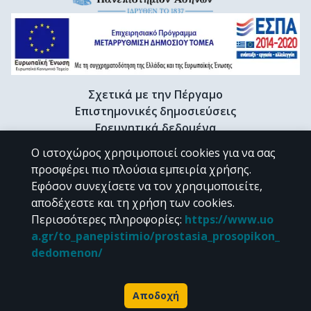
Σχετικά με την Πέργαμο
Επιστημονικές δημοσιεύσεις
Ερευνητικά δεδομένα
Διδακτορικές διατριβές & Γκρίζα βιβλιογραφία
Ο ιστοχώρος χρησιμοποιεί cookies για να σας
Προφίλ Ερευνητή
προσφέρει πιο πλούσια εμπειρία χρήσης.
Εφόσον συνεχίσετε να τον χρησιμοποιείτε,
αποδέχεστε και τη χρήση των cookies.
CC BY-NC 4.0
Περισσότερες πληροφορίες
:
https://www.uo
a.gr/to_panepistimio/prostasia_prosopikon_
Εκτός αν αναφέρεται διαφορετικά, το υλικό της "Περγάμου" διατίθεται
dedomenon/
υπό τους όρους της
CC BY-NC 4.0
άδειας Creative Commons
.
Powered by
Αποδοχή