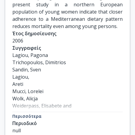
present study in a northern European
population of young women indicate that closer
adherence to a Mediterranean dietary pattern
reduces mortality even among young persons.
Έτος δημοσίευσης
2006
Συγγραφείς
Lagiou, Pagona

Trichopoulos, Dimitrios

Sandin, Sven

Lagiou,

Areti

Mucci, Lorelei

Wolk, Alicja

Weiderpass, Elisabete and

Adami, Hans-Olov
Περισσότερα
Περιοδικό
null