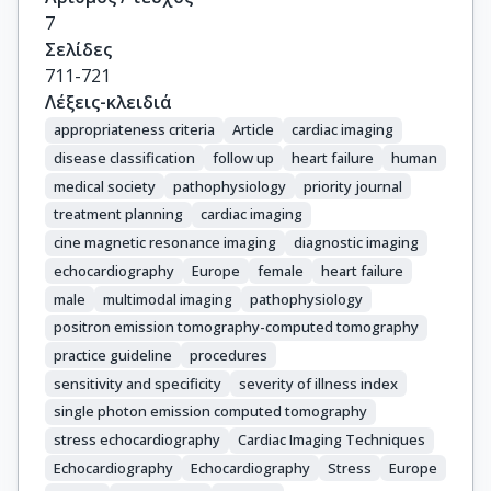
7
Σελίδες
711-721
Λέξεις-κλειδιά
appropriateness criteria
Article
cardiac imaging
disease classification
follow up
heart failure
human
medical society
pathophysiology
priority journal
treatment planning
cardiac imaging
cine magnetic resonance imaging
diagnostic imaging
echocardiography
Europe
female
heart failure
male
multimodal imaging
pathophysiology
positron emission tomography-computed tomography
practice guideline
procedures
sensitivity and specificity
severity of illness index
single photon emission computed tomography
stress echocardiography
Cardiac Imaging Techniques
Echocardiography
Echocardiography
Stress
Europe