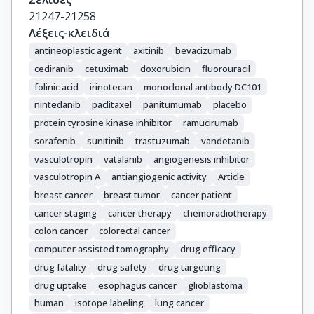
21247-21258
Λέξεις-κλειδιά
antineoplastic agent
axitinib
bevacizumab
cediranib
cetuximab
doxorubicin
fluorouracil
folinic acid
irinotecan
monoclonal antibody DC101
nintedanib
paclitaxel
panitumumab
placebo
protein tyrosine kinase inhibitor
ramucirumab
sorafenib
sunitinib
trastuzumab
vandetanib
vasculotropin
vatalanib
angiogenesis inhibitor
vasculotropin A
antiangiogenic activity
Article
breast cancer
breast tumor
cancer patient
cancer staging
cancer therapy
chemoradiotherapy
colon cancer
colorectal cancer
computer assisted tomography
drug efficacy
drug fatality
drug safety
drug targeting
drug uptake
esophagus cancer
glioblastoma
human
isotope labeling
lung cancer