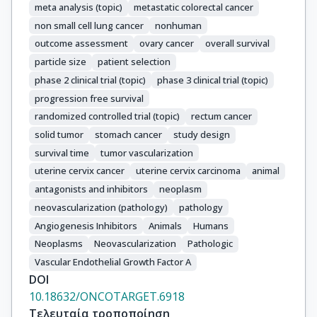
meta analysis (topic)
metastatic colorectal cancer
non small cell lung cancer
nonhuman
outcome assessment
ovary cancer
overall survival
particle size
patient selection
phase 2 clinical trial (topic)
phase 3 clinical trial (topic)
progression free survival
randomized controlled trial (topic)
rectum cancer
solid tumor
stomach cancer
study design
survival time
tumor vascularization
uterine cervix cancer
uterine cervix carcinoma
animal
antagonists and inhibitors
neoplasm
neovascularization (pathology)
pathology
Angiogenesis Inhibitors
Animals
Humans
Neoplasms
Neovascularization
Pathologic
Vascular Endothelial Growth Factor A
DOI
10.18632/ONCOTARGET.6918
Τελευταία τροποποίηση