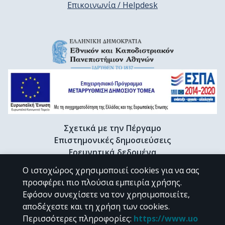
Επικοινωνία / Helpdesk
Σχετικά με την Πέργαμο
Επιστημονικές δημοσιεύσεις
Ερευνητικά δεδομένα
Διδακτορικές διατριβές & Γκρίζα βιβλιογραφία
Ο ιστοχώρος χρησιμοποιεί cookies για να σας
Προφίλ Ερευνητή
προσφέρει πιο πλούσια εμπειρία χρήσης.
Εφόσον συνεχίσετε να τον χρησιμοποιείτε,
αποδέχεστε και τη χρήση των cookies.
CC BY-NC 4.0
Περισσότερες πληροφορίες
:
https://www.uo