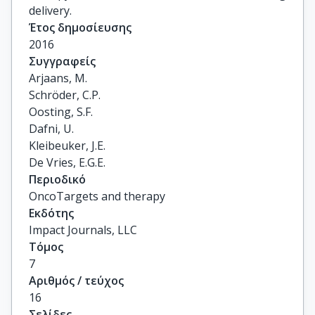
delivery.
Έτος δημοσίευσης
2016
Συγγραφείς
Arjaans, M.

Schröder, C.P.

Oosting, S.F.

Dafni, U.

Kleibeuker, J.E.

De Vries, E.G.E.
Περιοδικό
OncoTargets and therapy
Εκδότης
Impact Journals, LLC
Τόμος
7
Αριθμός / τεύχος
16
Σελίδες