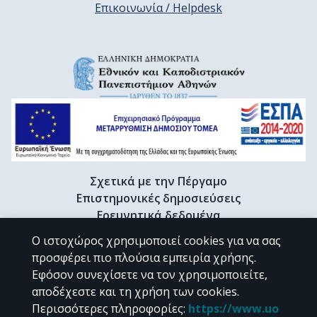
Επικοινωνία / Helpdesk
Σχετικά με την Πέργαμο
Επιστημονικές δημοσιεύσεις
Ερευνητικά δεδομένα
Διδακτορικές διατριβές & Γκρίζα βιβλιογραφία
Ο ιστοχώρος χρησιμοποιεί cookies για να σας
Προφίλ Ερευνητή
προσφέρει πιο πλούσια εμπειρία χρήσης.
Εφόσον συνεχίσετε να τον χρησιμοποιείτε,
αποδέχεστε και τη χρήση των cookies.
CC BY-NC 4.0
Περισσότερες πληροφορίες
:
https://www.uo