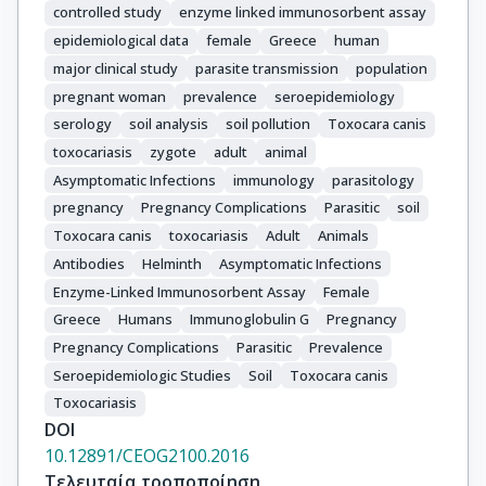
controlled study
enzyme linked immunosorbent assay
epidemiological data
female
Greece
human
major clinical study
parasite transmission
population
pregnant woman
prevalence
seroepidemiology
serology
soil analysis
soil pollution
Toxocara canis
toxocariasis
zygote
adult
animal
Asymptomatic Infections
immunology
parasitology
pregnancy
Pregnancy Complications
Parasitic
soil
Toxocara canis
toxocariasis
Adult
Animals
Antibodies
Helminth
Asymptomatic Infections
Enzyme-Linked Immunosorbent Assay
Female
Greece
Humans
Immunoglobulin G
Pregnancy
Pregnancy Complications
Parasitic
Prevalence
Seroepidemiologic Studies
Soil
Toxocara canis
Toxocariasis
DOI
10.12891/CEOG2100.2016
Τελευταία τροποποίηση