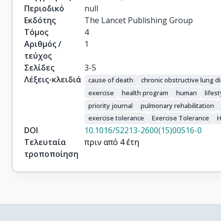
Περιοδικό
null
Εκδότης
The Lancet Publishing Group
Τόμος
4
Αριθμός /
1
τεύχος
Σελίδες
3-5
Λέξεις-κλειδιά
cause of death
chronic obstructive lung d
exercise
health program
human
lifes
priority journal
pulmonary rehabilitation
exercise tolerance
Exercise Tolerance
DOI
10.1016/S2213-2600(15)00516-0
Τελευταία
πριν από 4 έτη
τροποποίηση