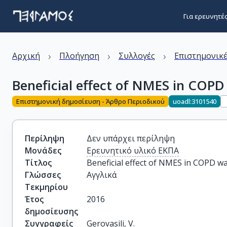
Για ερευνητέ
›
›
›
Αρχική
Πλοήγηση
Συλλογές
Επιστημονικέ
Beneficial effect of NMES in COP
Επιστημονική δημοσίευση - Άρθρο Περιοδικού
uoadl:3101540
Περίληψη
Δεν υπάρχει περίληψη
Μονάδες
Ερευνητικό υλικό ΕΚΠΑ
Τίτλος
Beneficial effect of NMES in COPD 
Γλώσσες
Αγγλικά
Τεκμηρίου
Έτος
2016
δημοσίευσης
Συγγραφείς
Gerovasili, V.