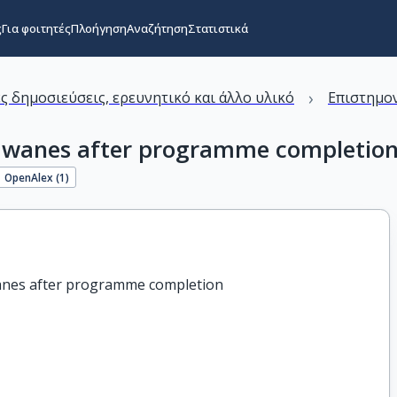
ς
Για φοιτητές
Πλοήγηση
Αναζήτηση
Στατιστικά
›
ς δημοσιεύσεις, ερευνητικό και άλλο υλικό
Επιστημον
D wanes after programme completio
OpenAlex (
1
)
wanes after programme completion