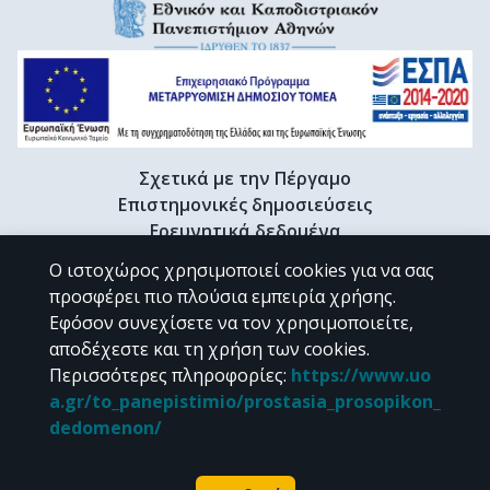
Σχετικά με την Πέργαμο
Επιστημονικές δημοσιεύσεις
Ερευνητικά δεδομένα
Διδακτορικές διατριβές & Γκρίζα βιβλιογραφία
Ο ιστοχώρος χρησιμοποιεί cookies για να σας
Προφίλ Ερευνητή
προσφέρει πιο πλούσια εμπειρία χρήσης.
Εφόσον συνεχίσετε να τον χρησιμοποιείτε,
αποδέχεστε και τη χρήση των cookies.
CC BY-NC 4.0
Περισσότερες πληροφορίες
:
https://www.uo
a.gr/to_panepistimio/prostasia_prosopikon_
Εκτός αν αναφέρεται διαφορετικά, το υλικό της "Περγάμου" διατίθεται
dedomenon/
υπό τους όρους της
CC BY-NC 4.0
άδειας Creative Commons
.
Powered by