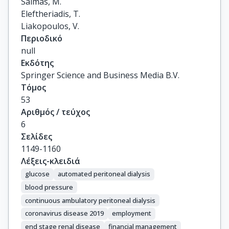
Salmas, M.

Eleftheriadis, T.

Liakopoulos, V.
Περιοδικό
null
Εκδότης
Springer Science and Business Media B.V.
Τόμος
53
Αριθμός / τεύχος
6
Σελίδες
1149-1160
Λέξεις-κλειδιά
glucose
automated peritoneal dialysis
blood pressure
continuous ambulatory peritoneal dialysis
coronavirus disease 2019
employment
end stage renal disease
financial management