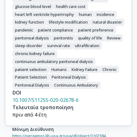
glucose blood level
health care cost
heart left ventricle hypertrophy
human
incidence
kidney function
lifestyle modification
natural disaster
pandemic
patient compliance
patient preference
peritoneal dialysis
peritonitis
quality of life
Review
sleep disorder
survival rate
ultrafiltration
chronic kidney failure
continuous ambulatory peritoneal dialysis
patient selection
Humans
Kidney Failure
Chronic
Patient Selection
Peritoneal Dialysis
Peritoneal Dialysis
Continuous Ambulatory
DOI
10.1007/S11255-020-02678-6
Τελευταία τροποποίηση
πριν από 4 έτη
Μόνιμη Διεύθυνση
https://pergamos.lib.uoa.gr/uoa/dl/object/3102384