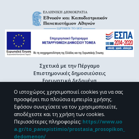
Σχετικά με την Πέργαμο
Επιστημονικές δημοσιεύσεις
Ερευνητικά δεδομένα
Διδακτορικές διατριβές & Γκρίζα βιβλιογραφία
Ο ιστοχώρος χρησιμοποιεί cookies για να σας
Προφίλ Ερευνητή
προσφέρει πιο πλούσια εμπειρία χρήσης.
Εφόσον συνεχίσετε να τον χρησιμοποιείτε,
αποδέχεστε και τη χρήση των cookies.
CC BY-NC 4.0
Περισσότερες πληροφορίες
:
https://www.uo
a.gr/to_panepistimio/prostasia_prosopikon_
Εκτός αν αναφέρεται διαφορετικά, το υλικό της "Περγάμου" διατίθεται
dedomenon/