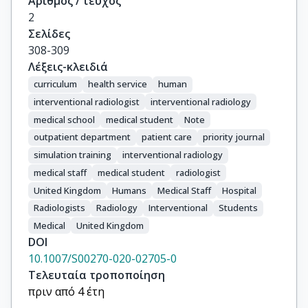
Αριθμός / τεύχος
2
Σελίδες
308-309
Λέξεις-κλειδιά
curriculum
health service
human
interventional radiologist
interventional radiology
medical school
medical student
Note
outpatient department
patient care
priority journal
simulation training
interventional radiology
medical staff
medical student
radiologist
United Kingdom
Humans
Medical Staff
Hospital
Radiologists
Radiology
Interventional
Students
Medical
United Kingdom
DOI
10.1007/S00270-020-02705-0
Τελευταία τροποποίηση
πριν από 4 έτη