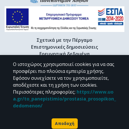
Σχετικά με την Πέργαμο
Επιστημονικές δημοσιεύσεις
Ερευνητικά δεδομένα
Διδακτορικές διατριβές & Γκρίζα βιβλιογραφία
Ο ιστοχώρος χρησιμοποιεί cookies για να σας
Προφίλ Ερευνητή
προσφέρει πιο πλούσια εμπειρία χρήσης.
Εφόσον συνεχίσετε να τον χρησιμοποιείτε,
αποδέχεστε και τη χρήση των cookies.
CC BY-NC 4.0
Περισσότερες πληροφορίες
:
https://www.uo
a.gr/to_panepistimio/prostasia_prosopikon_
Εκτός αν αναφέρεται διαφορετικά, το υλικό της "Περγάμου" διατίθεται
dedomenon/
υπό τους όρους της
CC BY-NC 4.0
άδειας Creative Commons
.
Powered by
Αποδοχή