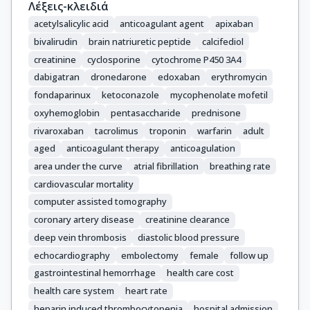
Λέξεις-κλειδιά
acetylsalicylic acid
anticoagulant agent
apixaban
bivalirudin
brain natriuretic peptide
calcifediol
creatinine
cyclosporine
cytochrome P450 3A4
dabigatran
dronedarone
edoxaban
erythromycin
fondaparinux
ketoconazole
mycophenolate mofetil
oxyhemoglobin
pentasaccharide
prednisone
rivaroxaban
tacrolimus
troponin
warfarin
adult
aged
anticoagulant therapy
anticoagulation
area under the curve
atrial fibrillation
breathing rate
cardiovascular mortality
computer assisted tomography
coronary artery disease
creatinine clearance
deep vein thrombosis
diastolic blood pressure
echocardiography
embolectomy
female
follow up
gastrointestinal hemorrhage
health care cost
health care system
heart rate
heparin induced thrombocytopenia
hospital admission