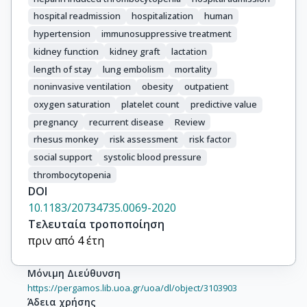
hospital readmission
hospitalization
human
hypertension
immunosuppressive treatment
kidney function
kidney graft
lactation
length of stay
lung embolism
mortality
noninvasive ventilation
obesity
outpatient
oxygen saturation
platelet count
predictive value
pregnancy
recurrent disease
Review
rhesus monkey
risk assessment
risk factor
social support
systolic blood pressure
thrombocytopenia
DOI
10.1183/20734735.0069-2020
Τελευταία τροποποίηση
πριν από 4 έτη
Μόνιμη Διεύθυνση
https://pergamos.lib.uoa.gr/uoa/dl/object/3103903
Άδεια χρήσης