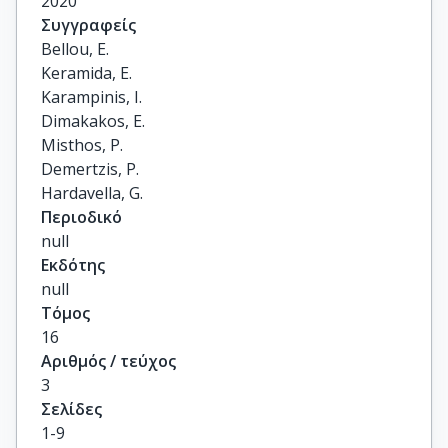
2020
Συγγραφείς
Bellou, E.

Keramida, E.

Karampinis, I.

Dimakakos, E.

Misthos, P.

Demertzis, P.

Hardavella, G.
Περιοδικό
null
Εκδότης
null
Τόμος
16
Αριθμός / τεύχος
3
Σελίδες
1-9