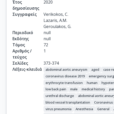
Έτος
2020
δημοσίευσης
Συγγραφείς
Verikokos, C.

Lazaris, A.M.

Geroulakos, G.
Περιοδικό
null
Εκδότης
null
Τόμος
72
Αριθμός /
1
τεύχος
Σελίδες
373-374
Λέξεις-κλειδιά
abdominal aortic aneurysm
aged
case r
coronavirus disease 2019
emergency surg
erythrocyte transfusion
human
hypote
low back pain
male
medical history
pa
urethral discharge
abdominal aortic aneu
blood vessel transplantation
Coronavirus 
virus pneumonia
Anesthesia
General