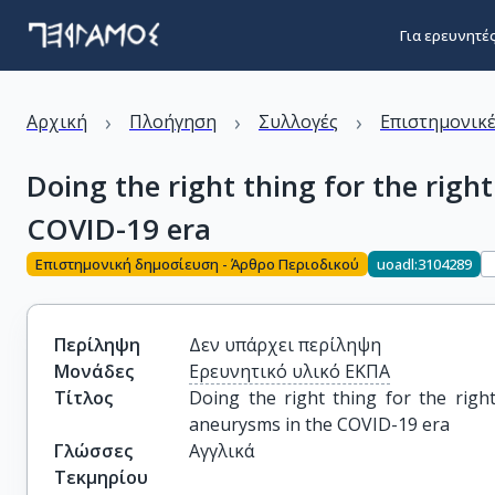
Για ερευνητέ
›
›
›
Αρχική
Πλοήγηση
Συλλογές
Επιστημονικέ
Doing the right thing for the rig
COVID-19 era
Επιστημονική δημοσίευση - Άρθρο Περιοδικού
uoadl:3104289
Περίληψη
Δεν υπάρχει περίληψη
Μονάδες
Ερευνητικό υλικό ΕΚΠΑ
Τίτλος
Doing the right thing for the righ
aneurysms in the COVID-19 era
Γλώσσες
Αγγλικά
Τεκμηρίου