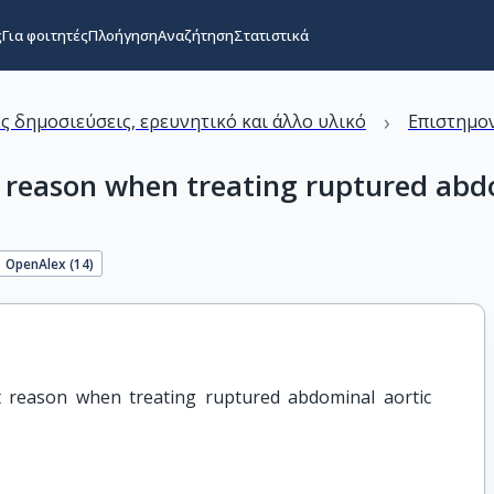
ς
Για φοιτητές
Πλοήγηση
Αναζήτηση
Στατιστικά
›
ς δημοσιεύσεις, ερευνητικό και άλλο υλικό
Επιστημον
ht reason when treating ruptured abd
OpenAlex (
14
)
t reason when treating ruptured abdominal aortic 