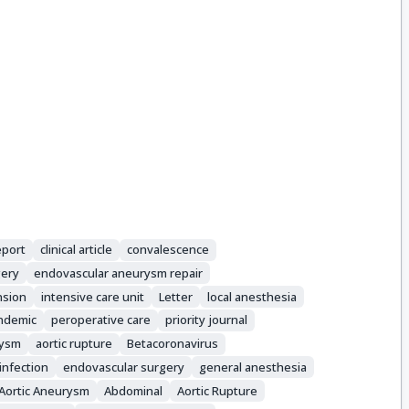
eport
clinical article
convalescence
ery
endovascular aneurysm repair
nsion
intensive care unit
Letter
local anesthesia
ndemic
peroperative care
priority journal
rysm
aortic rupture
Betacoronavirus
infection
endovascular surgery
general anesthesia
Aortic Aneurysm
Abdominal
Aortic Rupture