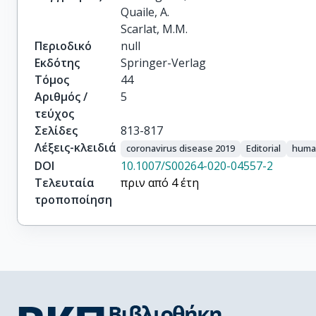
Quaile, A.

Scarlat, M.M.
Περιοδικό
null
Εκδότης
Springer-Verlag
Τόμος
44
Αριθμός /
5
τεύχος
Σελίδες
813-817
Λέξεις-κλειδιά
coronavirus disease 2019
Editorial
huma
DOI
10.1007/S00264-020-04557-2
Τελευταία
πριν από 4 έτη
τροποποίηση