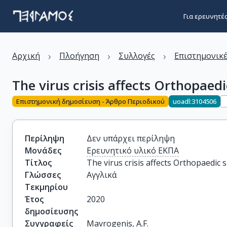
Για ερευνητέ
›
›
›
Αρχική
Πλοήγηση
Συλλογές
Επιστημονικέ
The virus crisis affects Orthopaedi
Επιστημονική δημοσίευση - Άρθρο Περιοδικού
uoadl:3104506
Περίληψη
Δεν υπάρχει περίληψη
Μονάδες
Ερευνητικό υλικό ΕΚΠΑ
Τίτλος
The virus crisis affects Orthopaedic s
Γλώσσες
Αγγλικά
Τεκμηρίου
Έτος
2020
δημοσίευσης
Συγγραφείς
Mavrogenis, A.F.
