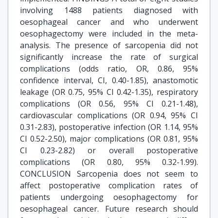
involving 1488 patients diagnosed with
oesophageal cancer and who underwent
oesophagectomy were included in the meta-
analysis. The presence of sarcopenia did not
significantly increase the rate of surgical
complications (odds ratio, OR, 0.86, 95%
confidence interval, CI, 0.40-1.85), anastomotic
leakage (OR 0.75, 95% CI 0.42-1.35), respiratory
complications (OR 0.56, 95% CI 0.21-1.48),
cardiovascular complications (OR 0.94, 95% CI
0.31-2.83), postoperative infection (OR 1.14, 95%
CI 0.52-2.50), major complications (OR 0.81, 95%
CI 0.23-2.82) or overall postoperative
complications (OR 0.80, 95% 0.32-1.99).
CONCLUSION Sarcopenia does not seem to
affect postoperative complication rates of
patients undergoing oesophagectomy for
oesophageal cancer. Future research should