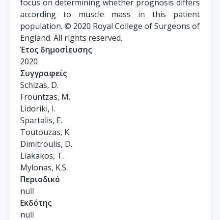
focus on determining whether prognosis differs
according to muscle mass in this patient
population. © 2020 Royal College of Surgeons of
England. All rights reserved.
Έτος δημοσίευσης
2020
Συγγραφείς
Schizas, D.

Frountzas, M.

Lidoriki, I.

Spartalis, E.

Toutouzas, K.

Dimitroulis, D.

Liakakos, T.

Mylonas, K.S.
Περιοδικό
null
Εκδότης
null