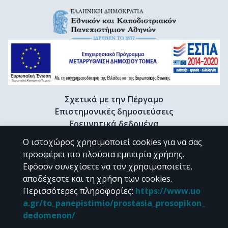
Σχετικά με την Πέργαμο
Επιστημονικές δημοσιεύσεις
Ερευνητικά δεδομένα
Διδακτορικές διατριβές & Γκρίζα βιβλιογραφία
Ο ιστοχώρος χρησιμοποιεί cookies για να σας
Προφίλ Ερευνητή
προσφέρει πιο πλούσια εμπειρία χρήσης.
Εφόσον συνεχίσετε να τον χρησιμοποιείτε,
αποδέχεστε και τη χρήση των cookies.
CC BY-NC 4.0
Περισσότερες πληροφορίες
:
https://www.uo
a.gr/to_panepistimio/prostasia_prosopikon_
Εκτός αν αναφέρεται διαφορετικά, το υλικό της "Περγάμου" διατίθεται
dedomenon/
υπό τους όρους της
CC BY-NC 4.0
άδειας Creative Commons
.