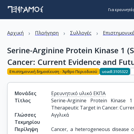
Για ερευνητέ
›
›
›
Αρχική
Πλοήγηση
Συλλογές
Επιστημονικέ
Serine-Arginine Protein Kinase 1 (
Cancer: Current Evidence and Futu
Επιστημονική δημοσίευση - Άρθρο Περιοδικού
uoadl:3105322
Μονάδες
Ερευνητικό υλικό ΕΚΠΑ
Τίτλος
Serine-Arginine Protein Kinase 1
Therapeutic Target in Cancer: Curre
Γλώσσες
Αγγλικά
Τεκμηρίου
Περίληψη
Cancer, a heterogeneous disease c