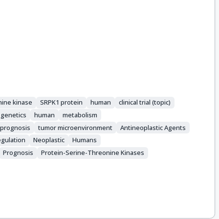
nine kinase
SRPK1 protein
human
clinical trial (topic)
genetics
human
metabolism
prognosis
tumor microenvironment
Antineoplastic Agents
gulation
Neoplastic
Humans
Prognosis
Protein-Serine-Threonine Kinases