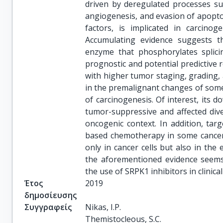
driven by deregulated processes suc
angiogenesis, and evasion of apoptos
factors, is implicated in carcino
Accumulating evidence suggests th
enzyme that phosphorylates splicin
prognostic and potential predictive r
with higher tumor staging, grading, 
in the premalignant changes of some 
of carcinogenesis. Of interest, its 
tumor-suppressive and affected div
oncogenic context. In addition, tar
based chemotherapy in some cancers
only in cancer cells but also in the
the aforementioned evidence seems
the use of SRPK1 inhibitors in clinical 
Έτος
2019
δημοσίευσης
Συγγραφείς
Nikas, I.P.

Themistocleous, S.C.
