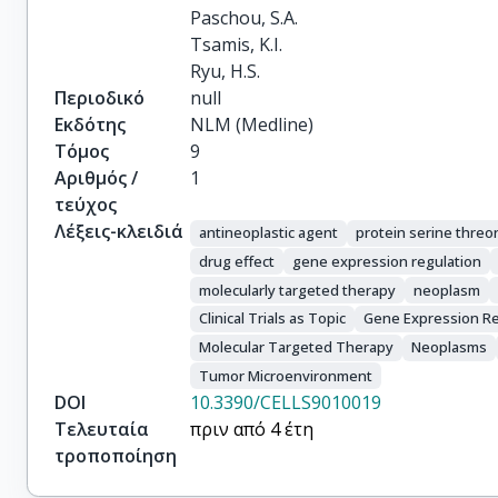
Paschou, S.A.

Tsamis, K.I.

Ryu, H.S.
Περιοδικό
null
Εκδότης
NLM (Medline)
Τόμος
9
Αριθμός /
1
τεύχος
Λέξεις-κλειδιά
antineoplastic agent
protein serine threo
drug effect
gene expression regulation
molecularly targeted therapy
neoplasm
Clinical Trials as Topic
Gene Expression Re
Molecular Targeted Therapy
Neoplasms
Tumor Microenvironment
DOI
10.3390/CELLS9010019
Τελευταία
πριν από 4 έτη
τροποποίηση