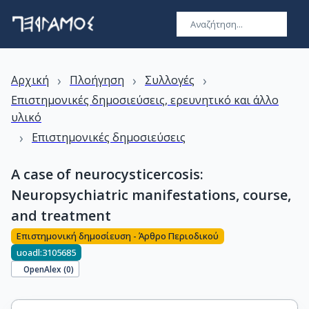
›
›
›
Αρχική
Πλοήγηση
Συλλογές
Επιστημονικές δημοσιεύσεις, ερευνητικό και άλλο
υλικό
›
Επιστημονικές δημοσιεύσεις
A case of neurocysticercosis:
Neuropsychiatric manifestations, course,
and treatment
Επιστημονική δημοσίευση - Άρθρο Περιοδικού
uoadl:3105685
OpenAlex (
0
)