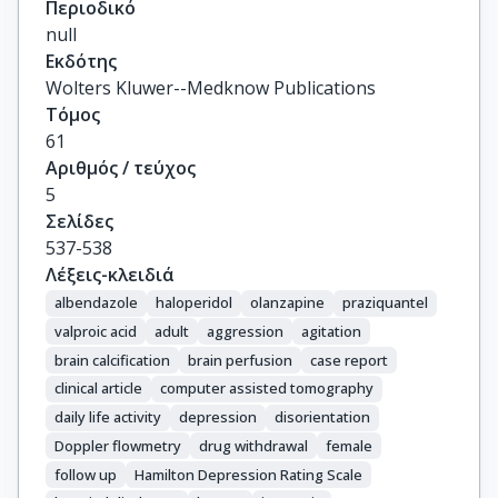
Περιοδικό
null
Εκδότης
Wolters Kluwer--Medknow Publications
Τόμος
61
Αριθμός / τεύχος
5
Σελίδες
537-538
Λέξεις-κλειδιά
albendazole
haloperidol
olanzapine
praziquantel
valproic acid
adult
aggression
agitation
brain calcification
brain perfusion
case report
clinical article
computer assisted tomography
daily life activity
depression
disorientation
Doppler flowmetry
drug withdrawal
female
follow up
Hamilton Depression Rating Scale