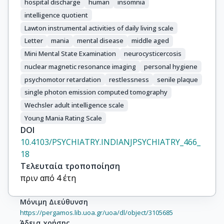
hospital discharge
human
insomnia
intelligence quotient
Lawton instrumental activities of daily living scale
Letter
mania
mental disease
middle aged
Mini Mental State Examination
neurocysticercosis
nuclear magnetic resonance imaging
personal hygiene
psychomotor retardation
restlessness
senile plaque
single photon emission computed tomography
Wechsler adult intelligence scale
Young Mania Rating Scale
DOI
10.4103/PSYCHIATRY.INDIANJPSYCHIATRY_466_
18
Τελευταία τροποποίηση
πριν από 4 έτη
Μόνιμη Διεύθυνση
https://pergamos.lib.uoa.gr/uoa/dl/object/3105685
Άδεια χρήσης