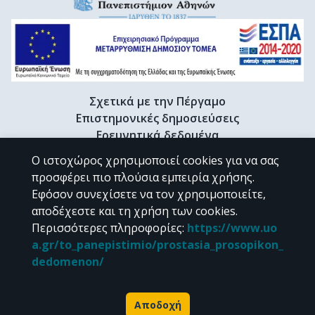
Σχετικά με την Πέργαμο
Επιστημονικές δημοσιεύσεις
Ερευνητικά δεδομένα
Διδακτορικές διατριβές & Γκρίζα βιβλιογραφία
Ο ιστοχώρος χρησιμοποιεί cookies για να σας
Προφίλ Ερευνητή
προσφέρει πιο πλούσια εμπειρία χρήσης.
Εφόσον συνεχίσετε να τον χρησιμοποιείτε,
αποδέχεστε και τη χρήση των cookies.
CC BY-NC 4.0
Περισσότερες πληροφορίες
:
https://www.uo
a.gr/to_panepistimio/prostasia_prosopikon_
Εκτός αν αναφέρεται διαφορετικά, το υλικό της "Περγάμου" διατίθεται
dedomenon/
υπό τους όρους της
CC BY-NC 4.0
άδειας Creative Commons
.
Powered by
Αποδοχή