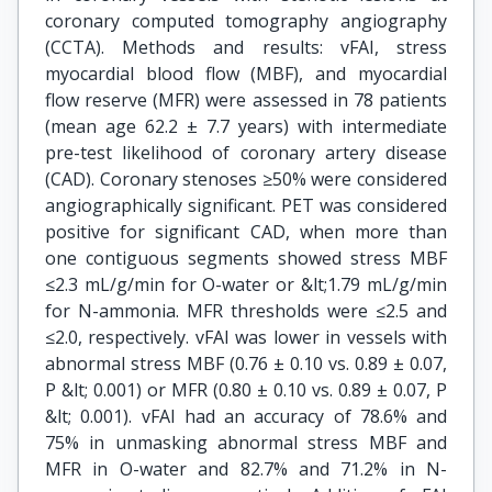
coronary computed tomography angiography
(CCTA). Methods and results: vFAI, stress
myocardial blood flow (MBF), and myocardial
flow reserve (MFR) were assessed in 78 patients
(mean age 62.2 ± 7.7 years) with intermediate
pre-test likelihood of coronary artery disease
(CAD). Coronary stenoses ≥50% were considered
angiographically significant. PET was considered
positive for significant CAD, when more than
one contiguous segments showed stress MBF
≤2.3 mL/g/min for O-water or &lt;1.79 mL/g/min
for N-ammonia. MFR thresholds were ≤2.5 and
≤2.0, respectively. vFAI was lower in vessels with
abnormal stress MBF (0.76 ± 0.10 vs. 0.89 ± 0.07,
P &lt; 0.001) or MFR (0.80 ± 0.10 vs. 0.89 ± 0.07, P
&lt; 0.001). vFAI had an accuracy of 78.6% and
75% in unmasking abnormal stress MBF and
MFR in O-water and 82.7% and 71.2% in N-