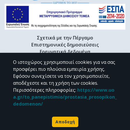
Σχετικά με την Πέργαμο
Επιστημονικές δημοσιεύσεις
Ερευνητικά δεδομένα
Διδακτορικές διατριβές & Γκρίζα βιβλιογραφία
Ο ιστοχώρος χρησιμοποιεί cookies για να σας
Προφίλ Ερευνητή
προσφέρει πιο πλούσια εμπειρία χρήσης.
Εφόσον συνεχίσετε να τον χρησιμοποιείτε,
αποδέχεστε και τη χρήση των cookies.
CC BY-NC 4.0
Περισσότερες πληροφορίες
:
https://www.uo
a.gr/to_panepistimio/prostasia_prosopikon_
Εκτός αν αναφέρεται διαφορετικά, το υλικό της "Περγάμου" διατίθεται
dedomenon/
υπό τους όρους της
CC BY-NC 4.0
άδειας Creative Commons
.
Powered by
Αποδοχή