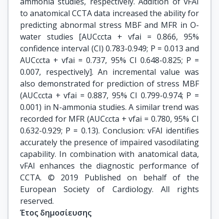
ammonia studies, respectively. Addition of vFAI
to anatomical CCTA data increased the ability for
predicting abnormal stress MBF and MFR in O-
water studies [AUCccta + vfai = 0.866, 95%
confidence interval (CI) 0.783-0.949; P = 0.013 and
AUCccta + vfai = 0.737, 95% CI 0.648-0.825; P =
0.007, respectively]. An incremental value was
also demonstrated for prediction of stress MBF
(AUCccta + vfai = 0.887, 95% CI 0.799-0.974; P =
0.001) in N-ammonia studies. A similar trend was
recorded for MFR (AUCccta + vfai = 0.780, 95% CI
0.632-0.929; P = 0.13). Conclusion: vFAI identifies
accurately the presence of impaired vasodilating
capability. In combination with anatomical data,
vFAI enhances the diagnostic performance of
CCTA. © 2019 Published on behalf of the
European Society of Cardiology. All rights
reserved.
Έτος δημοσίευσης