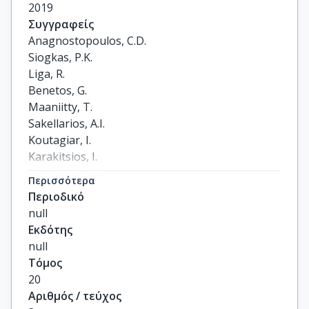
2019
Συγγραφείς
Anagnostopoulos, C.D.

Siogkas, P.K.

Liga, R.

Benetos, G.

Maaniitty, T.

Sakellarios, A.I.

Koutagiar, I.

Karakitsios, I.

Papafaklis, M.I.

Περισσότερα
Berti, V.

Περιοδικό
Sciagrà, R.

null
Scholte, A.J.H.A.

Εκδότης
Michalis, L.K.

null
Gaemperli, O.

Τόμος
Kaufmann, P.A.

20
Pelosi, G.

Αριθμός / τεύχος
Parodi, O.
