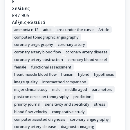
8
Knuuti, J.

Σελίδες
Fotiadis, D.I.

897-905
Neglia, D.
Λέξεις-κλειδιά
ammonia n 13
adult
area under the curve
Article
computed tomographic angiography
coronary angiography
coronary artery
coronary artery blood flow
coronary artery disease
coronary artery obstruction
coronary blood vessel
female
functional assessment
heart muscle blood flow
human
hybrid
hypothesis
image quality
intermethod comparison
major clinical study
male
middle aged
parameters
positron emission tomography
prediction
priority journal
sensitivity and specificity
stress
blood flow velocity
comparative study
computer assisted diagnosis
coronary angiography
coronary artery disease
diagnostic imaging