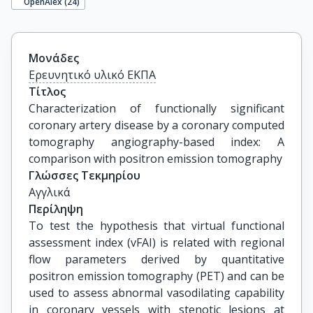
OpenAlex (
24
)
Μονάδες
Ερευνητικό υλικό ΕΚΠΑ
Τίτλος
Characterization of functionally significant 
coronary artery disease by a coronary computed 
tomography angiography-based index: A 
comparison with positron emission tomography
Γλώσσες Τεκμηρίου
Αγγλικά
Περίληψη
To test the hypothesis that virtual functional
assessment index (vFAI) is related with regional
flow parameters derived by quantitative
positron emission tomography (PET) and can be
used to assess abnormal vasodilating capability
in coronary vessels with stenotic lesions at