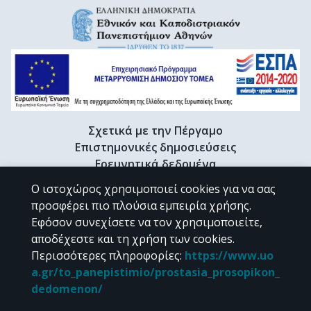
Σχετικά με την Πέργαμο
Επιστημονικές δημοσιεύσεις
Ερευνητικά δεδομένα
Διδακτορικές διατριβές & Γκρίζα βιβλιογραφία
Ο ιστοχώρος χρησιμοποιεί cookies για να σας
Προφίλ Ερευνητή
προσφέρει πιο πλούσια εμπειρία χρήσης.
Εφόσον συνεχίσετε να τον χρησιμοποιείτε,
αποδέχεστε και τη χρήση των cookies.
CC BY-NC 4.0
Περισσότερες πληροφορίες
:
https://www.uo
a.gr/to_panepistimio/prostasia_prosopikon_
Εκτός αν αναφέρεται διαφορετικά, το υλικό της "Περγάμου" διατίθεται
dedomenon/
υπό τους όρους της
CC BY-NC 4.0
άδειας Creative Commons
.