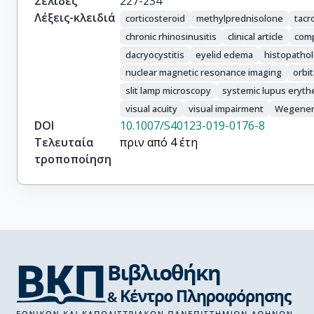
Σελίδες
227-234
Λέξεις-κλειδιά
corticosteroid
methylprednisolone
tacr
chronic rhinosinusitis
clinical article
comp
dacryocystitis
eyelid edema
histopatho
nuclear magnetic resonance imaging
orbit
slit lamp microscopy
systemic lupus eryt
visual acuity
visual impairment
Wegener
DOI
10.1007/S40123-019-0176-8
Τελευταία
πριν από 4 έτη
τροποποίηση