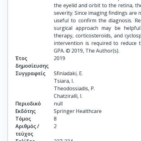
the eyelid and orbit to the retina, t
severity. Since imaging findings are n
useful to confirm the diagnosis. R
surgical approach may be helpful
therapy, corticosteroids, and cyclosp
intervention is required to reduce 
GPA. © 2019, The Author(s).
Έτος
2019
δημοσίευσης
Συγγραφείς
Sfiniadaki, E.

Tsiara, I.

Theodossiadis, P.

Chatziralli, I.
Περιοδικό
null
Εκδότης
Springer Healthcare
Τόμος
8
Αριθμός /
2
τεύχος