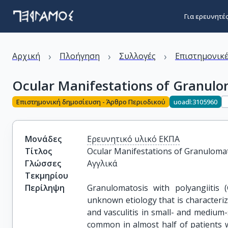
Για ερευνητέ
›
›
›
Αρχική
Πλοήγηση
Συλλογές
Επιστημονικέ
Ocular Manifestations of Granuloma
Επιστημονική δημοσίευση - Άρθρο Περιοδικού
uoadl:3105960
Μονάδες
Ερευνητικό υλικό ΕΚΠΑ
Τίτλος
Ocular Manifestations of Granulomato
Γλώσσες
Αγγλικά
Τεκμηρίου
Περίληψη
Granulomatosis with polyangiitis
unknown etiology that is characteri
and vasculitis in small- and medium-
common in almost half of patients w