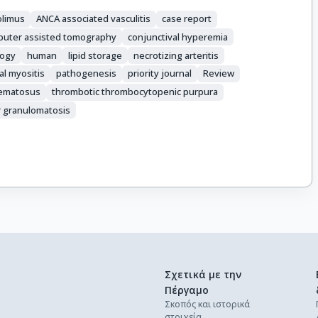
olimus
ANCA associated vasculitis
case report
uter assisted tomography
conjunctival hyperemia
logy
human
lipid storage
necrotizing arteritis
al myositis
pathogenesis
priority journal
Review
hematosus
thrombotic thrombocytopenic purpura
 granulomatosis
Σχετικά με την
Πέργαμο
Σκοπός και ιστορικά
στοιχεία