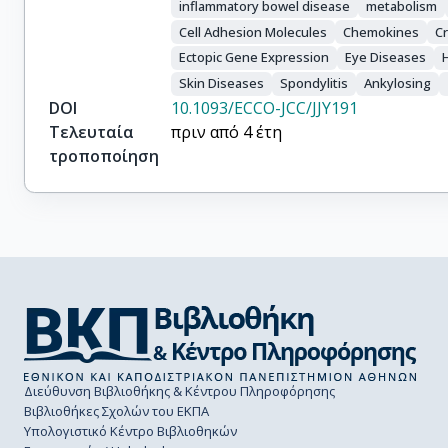
inflammatory bowel disease
metabolism
Cell Adhesion Molecules
Chemokines
C
Ectopic Gene Expression
Eye Diseases
Skin Diseases
Spondylitis
Ankylosing
DOI
10.1093/ECCO-JCC/JJY191
Τελευταία
πριν από 4 έτη
τροποποίηση
Διεύθυνση Βιβλιοθήκης & Κέντρου Πληροφόρησης
Βιβλιοθήκες Σχολών του ΕΚΠΑ
Υπολογιστικό Κέντρο Βιβλιοθηκών