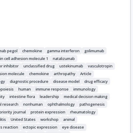
umab pegol
chemokine
gamma interferon
golimumab
n cell adhesion molecule 1
natalizumab
r inhibitor
unclassified drug
ustekinumab
vasculotropin
esion molecule
chemokine
arthropathy
Article
ogy
diagnostic procedure
disease model
drug efficacy
poiesis
human
immune response
immunology
ity
intestine flora
leadership
medical decision making
l research
nonhuman
ophthalmology
pathogenesis
priority journal
protein expression
rheumatology
itis
United States
workshop
animal
s reaction
ectopic expression
eye disease