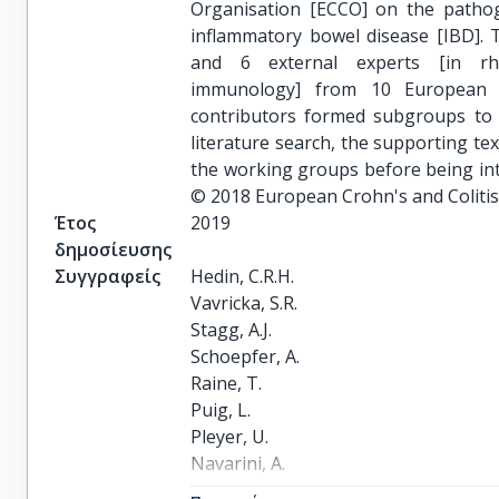
Organisation [ECCO] on the pathoge
inflammatory bowel disease [IBD].
and 6 external experts [in rh
immunology] from 10 European 
contributors formed subgroups to a
literature search, the supporting te
the working groups before being in
© 2018 European Crohn's and Colitis
Έτος
2019
δημοσίευσης
Συγγραφείς
Hedin, C.R.H.

Vavricka, S.R.

Stagg, A.J.

Schoepfer, A.

Raine, T.

Puig, L.

Pleyer, U.

Navarini, A.

Van Der Meulen-De Jong, A.E.
