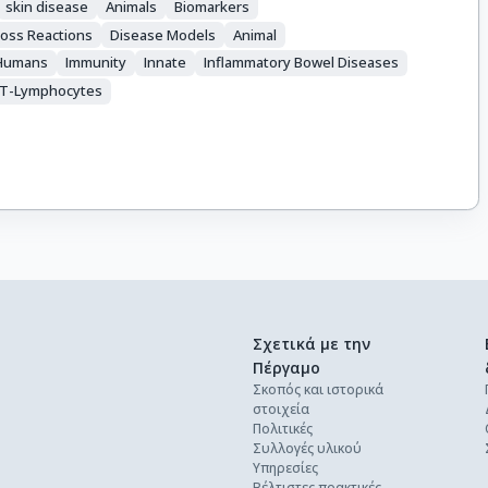
skin disease
Animals
Biomarkers
ross Reactions
Disease Models
Animal
Humans
Immunity
Innate
Inflammatory Bowel Diseases
T-Lymphocytes
Σχετικά με την
Πέργαμο
Σκοπός και ιστορικά
στοιχεία
Πολιτικές
Συλλογές υλικού
Υπηρεσίες
Βέλτιστες πρακτικές