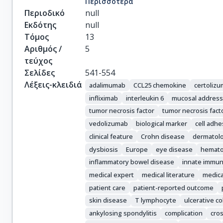
Περισσότερα
Maul, J.

Περιοδικό
null
Katsanos, K.

Εκδότης
null
Kagramanova, A.

Τόμος
13
Greuter, T.

Αριθμός /
5
González-Lama, Y.

τεύχος
Van Gaalen, F.

Σελίδες
541-554
Ellul, P.

Λέξεις-κλειδιά
adalimumab
CCL25 chemokine
certoliz
Burisch, J.

infliximab
interleukin 6
mucosal addressi
Bettenworth, D.

tumor necrosis factor
tumor necrosis facto
Becker, M.D.

vedolizumab
biological marker
cell adh
Bamias, G.

clinical feature
Crohn disease
dermatol
Rieder, F.
dysbiosis
Europe
eye disease
hemato
inflammatory bowel disease
innate immun
medical expert
medical literature
medica
patient care
patient-reported outcome
skin disease
T lymphocyte
ulcerative col
ankylosing spondylitis
complication
cros