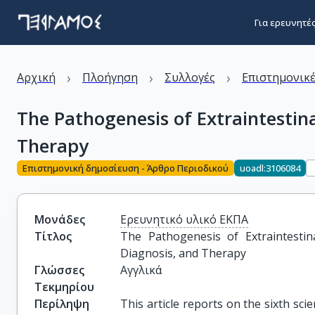
Για ερευνητέ
›
›
›
Αρχική
Πλοήγηση
Συλλογές
Επιστημονικέ
The Pathogenesis of Extraintestina
Therapy
Επιστημονική δημοσίευση - Άρθρο Περιοδικού
uoadl:3106084
Μονάδες
Ερευνητικό υλικό ΕΚΠΑ
Τίτλος
The Pathogenesis of Extraintestina
Diagnosis, and Therapy
Γλώσσες
Αγγλικά
Τεκμηρίου
Περίληψη
This article reports on the sixth sc