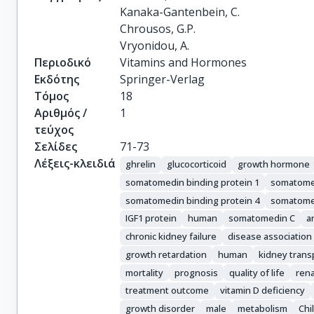
Kanaka-Gantenbein, C.

Chrousos, G.P.

Vryonidou, A.
Περιοδικό
Vitamins and Hormones
Εκδότης
Springer-Verlag
Τόμος
18
Αριθμός /
1
τεύχος
Σελίδες
71-73
Λέξεις-κλειδιά
ghrelin
glucocorticoid
growth hormone
somatomedin binding protein 1
somatomed
somatomedin binding protein 4
somatomed
IGF1 protein
human
somatomedin C
a
chronic kidney failure
disease association
growth retardation
human
kidney trans
mortality
prognosis
quality of life
ren
treatment outcome
vitamin D deficiency
growth disorder
male
metabolism
Chi