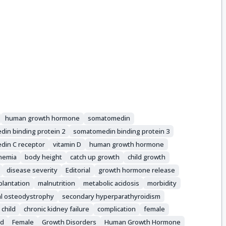
human growth hormone
somatomedin
in binding protein 2
somatomedin binding protein 3
in C receptor
vitamin D
human growth hormone
nemia
body height
catch up growth
child growth
disease severity
Editorial
growth hormone release
plantation
malnutrition
metabolic acidosis
morbidity
al osteodystrophy
secondary hyperparathyroidism
child
chronic kidney failure
complication
female
ld
Female
Growth Disorders
Human Growth Hormone