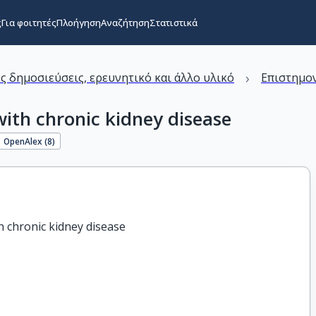
ς
Για φοιτητές
Πλοήγηση
Αναζήτηση
Στατιστικά
›
ς δημοσιεύσεις, ερευνητικό και άλλο υλικό
Επιστημον
ith chronic kidney disease
OpenAlex (
8
)
h chronic kidney disease