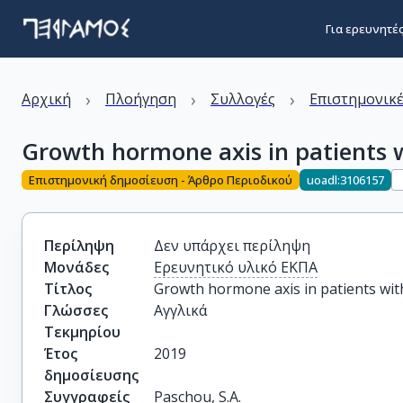
Για ερευνητέ
›
›
›
Αρχική
Πλοήγηση
Συλλογές
Επιστημονικέ
Growth hormone axis in patients w
Επιστημονική δημοσίευση - Άρθρο Περιοδικού
uoadl:3106157
Περίληψη
Δεν υπάρχει περίληψη
Μονάδες
Ερευνητικό υλικό ΕΚΠΑ
Τίτλος
Growth hormone axis in patients wit
Γλώσσες
Αγγλικά
Τεκμηρίου
Έτος
2019
δημοσίευσης
Συγγραφείς
Paschou, S.A.
