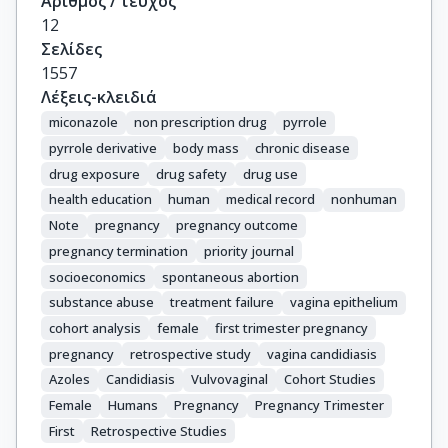
Αριθμός / τεύχος
12
Σελίδες
1557
Λέξεις-κλειδιά
miconazole
non prescription drug
pyrrole
pyrrole derivative
body mass
chronic disease
drug exposure
drug safety
drug use
health education
human
medical record
nonhuman
Note
pregnancy
pregnancy outcome
pregnancy termination
priority journal
socioeconomics
spontaneous abortion
substance abuse
treatment failure
vagina epithelium
cohort analysis
female
first trimester pregnancy
pregnancy
retrospective study
vagina candidiasis
Azoles
Candidiasis
Vulvovaginal
Cohort Studies
Female
Humans
Pregnancy
Pregnancy Trimester
First
Retrospective Studies