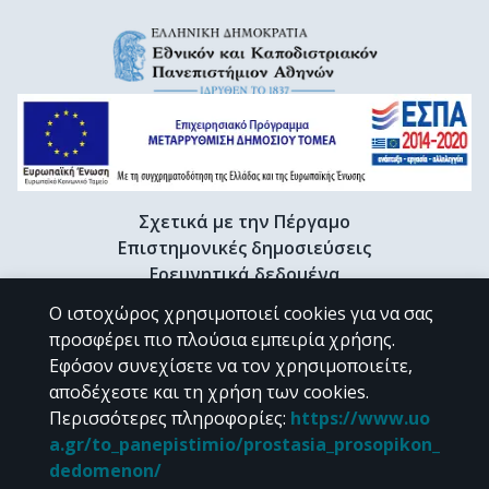
Σχετικά με την Πέργαμο
Επιστημονικές δημοσιεύσεις
Ερευνητικά δεδομένα
Διδακτορικές διατριβές & Γκρίζα βιβλιογραφία
Ο ιστοχώρος χρησιμοποιεί cookies για να σας
Προφίλ Ερευνητή
προσφέρει πιο πλούσια εμπειρία χρήσης.
Εφόσον συνεχίσετε να τον χρησιμοποιείτε,
αποδέχεστε και τη χρήση των cookies.
CC BY-NC 4.0
Περισσότερες πληροφορίες
:
https://www.uo
a.gr/to_panepistimio/prostasia_prosopikon_
Εκτός αν αναφέρεται διαφορετικά, το υλικό της "Περγάμου" διατίθεται
dedomenon/
υπό τους όρους της
CC BY-NC 4.0
άδειας Creative Commons
.