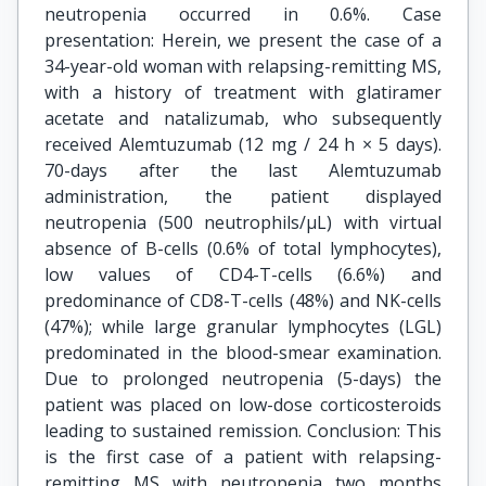
neutropenia occurred in 0.6%. Case
presentation: Herein, we present the case of a
34-year-old woman with relapsing-remitting MS,
with a history of treatment with glatiramer
acetate and natalizumab, who subsequently
received Alemtuzumab (12 mg / 24 h × 5 days).
70-days after the last Alemtuzumab
administration, the patient displayed
neutropenia (500 neutrophils/μL) with virtual
absence of B-cells (0.6% of total lymphocytes),
low values of CD4-T-cells (6.6%) and
predominance of CD8-T-cells (48%) and NK-cells
(47%); while large granular lymphocytes (LGL)
predominated in the blood-smear examination.
Due to prolonged neutropenia (5-days) the
patient was placed on low-dose corticosteroids
leading to sustained remission. Conclusion: This
is the first case of a patient with relapsing-
remitting MS with neutropenia two months