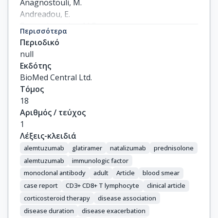
Anagnostouli, M.

Andreadou, E.

Evangelopoulos, M.E.

Περισσότερα
Koutsis, G.

Περιοδικό
Chrysovitsanou, C.

null
Gialafos, E.

Εκδότης
Dimitrakopoulos, A.

BioMed Central Ltd.
Stefanis, L.

Τόμος
Kilidireas, C.
18
Αριθμός / τεύχος
1
Λέξεις-κλειδιά
alemtuzumab
glatiramer
natalizumab
prednisolone
alemtuzumab
immunologic factor
monoclonal antibody
adult
Article
blood smear
case report
CD3+ CD8+ T lymphocyte
clinical article
corticosteroid therapy
disease association
disease duration
disease exacerbation