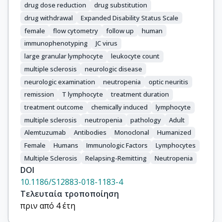
drug dose reduction
drug substitution
drug withdrawal
Expanded Disability Status Scale
female
flow cytometry
follow up
human
immunophenotyping
JC virus
large granular lymphocyte
leukocyte count
multiple sclerosis
neurologic disease
neurologic examination
neutropenia
optic neuritis
remission
T lymphocyte
treatment duration
treatment outcome
chemically induced
lymphocyte
multiple sclerosis
neutropenia
pathology
Adult
Alemtuzumab
Antibodies
Monoclonal
Humanized
Female
Humans
Immunologic Factors
Lymphocytes
Multiple Sclerosis
Relapsing-Remitting
Neutropenia
DOI
10.1186/S12883-018-1183-4
Τελευταία τροποποίηση
πριν από 4 έτη