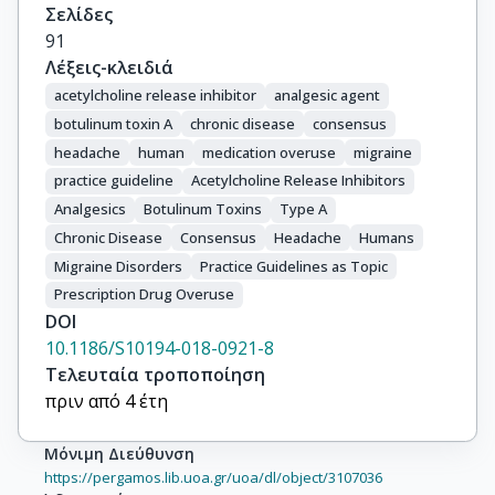
Σελίδες
91
Λέξεις-κλειδιά
acetylcholine release inhibitor
analgesic agent
botulinum toxin A
chronic disease
consensus
headache
human
medication overuse
migraine
practice guideline
Acetylcholine Release Inhibitors
Analgesics
Botulinum Toxins
Type A
Chronic Disease
Consensus
Headache
Humans
Migraine Disorders
Practice Guidelines as Topic
Prescription Drug Overuse
DOI
10.1186/S10194-018-0921-8
Τελευταία τροποποίηση
πριν από 4 έτη
Μόνιμη Διεύθυνση
https://pergamos.lib.uoa.gr/uoa/dl/object/3107036