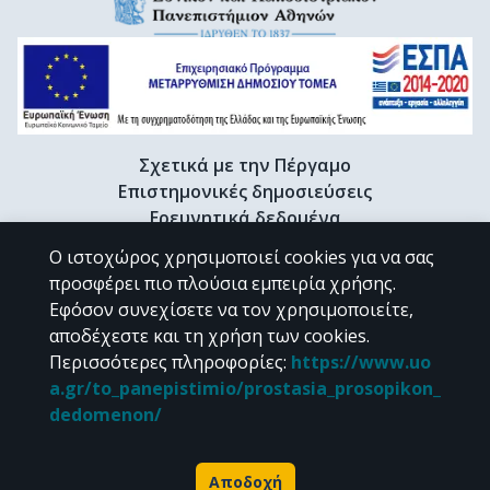
Σχετικά με την Πέργαμο
Επιστημονικές δημοσιεύσεις
Ερευνητικά δεδομένα
Διδακτορικές διατριβές & Γκρίζα βιβλιογραφία
Ο ιστοχώρος χρησιμοποιεί cookies για να σας
Προφίλ Ερευνητή
προσφέρει πιο πλούσια εμπειρία χρήσης.
Εφόσον συνεχίσετε να τον χρησιμοποιείτε,
αποδέχεστε και τη χρήση των cookies.
CC BY-NC 4.0
Περισσότερες πληροφορίες
:
https://www.uo
a.gr/to_panepistimio/prostasia_prosopikon_
Εκτός αν αναφέρεται διαφορετικά, το υλικό της "Περγάμου" διατίθεται
dedomenon/
υπό τους όρους της
CC BY-NC 4.0
άδειας Creative Commons
.
Powered by
Αποδοχή