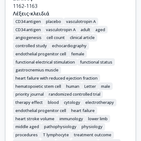
1162-1163
Λέξεις-κλειδιά
CD34 antigen
placebo
vasculotropin A
CD34 antigen
vasculotropin A
adult
aged
angiogenesis
cell count
clinical article
controlled study
echocardiography
endothelial progenitor cell
female
functional electrical stimulation
functional status
gastrocnemius muscle
heart failure with reduced ejection fraction
hematopoietic stem cell
human
Letter
male
priority journal
randomized controlled trial
therapy effect
blood
cytology
electrotherapy
endothelial progenitor cell
heart failure
heart stroke volume
immunology
lower limb
middle aged
pathophysiology
physiology
procedures
T lymphocyte
treatment outcome