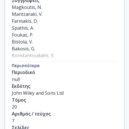
Συγγραφείς
Magkoutis, N.

Mantzaraki, V.

Farmakis, D.

Spathis, A.

Foukas, P.

Bistola, V.

Bakosis, G.

Konstantoudakis, S.

Trogkanis, E.

Περισσότερα
Papingiotis, G.

Περιοδικό
Hatziagelaki, E.

null
Ikonomidis, I.

Εκδότης
Karavidas, A.

John Wiley and Sons Ltd
Filippatos, G.

Τόμος
Parissis, J.
20
Αριθμός / τεύχος
7
Σελίδες