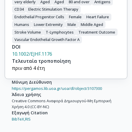
very elderly
Aged
Aged
80 and over
Antigens
CD34
Electric Stimulation Therapy
Endothelial Progenitor Cells
Female
Heart Failure
Humans
Lower Extremity
Male
Middle Aged
Stroke Volume
T-Lymphocytes
Treatment Outcome
Vascular Endothelial Growth Factor A
DOI
10.1002/EJHF.1176
Τελευταία τροποποίηση
πριν από 4 έτη
Μόνιμη Διεύθυνση
https://pergamos.lib.uoa.gr/uoa/dl/object/3107300
Άδεια χρήσης
Creative Commons Αναφορά Δημιουργού-Μη Εμπορική
Χρήση 4.0 (CC-BY-NC)
Εξαγωγή Citation
BibTeX,
RIS