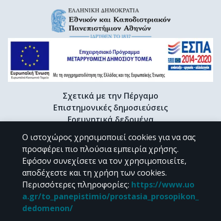
Σχετικά με την Πέργαμο
Επιστημονικές δημοσιεύσεις
Ερευνητικά δεδομένα
Διδακτορικές διατριβές & Γκρίζα βιβλιογραφία
Ο ιστοχώρος χρησιμοποιεί cookies για να σας
Προφίλ Ερευνητή
προσφέρει πιο πλούσια εμπειρία χρήσης.
Εφόσον συνεχίσετε να τον χρησιμοποιείτε,
αποδέχεστε και τη χρήση των cookies.
CC BY-NC 4.0
Περισσότερες πληροφορίες
:
https://www.uo
a.gr/to_panepistimio/prostasia_prosopikon_
Εκτός αν αναφέρεται διαφορετικά, το υλικό της "Περγάμου" διατίθεται
dedomenon/
υπό τους όρους της
CC BY-NC 4.0
άδειας Creative Commons
.