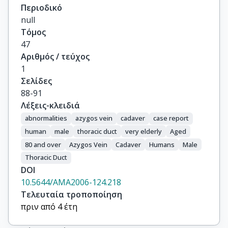
Περιοδικό
null
Τόμος
47
Αριθμός / τεύχος
1
Σελίδες
88-91
Λέξεις-κλειδιά
abnormalities
azygos vein
cadaver
case report
human
male
thoracic duct
very elderly
Aged
80 and over
Azygos Vein
Cadaver
Humans
Male
Thoracic Duct
DOI
10.5644/AMA2006-124.218
Τελευταία τροποποίηση
πριν από 4 έτη