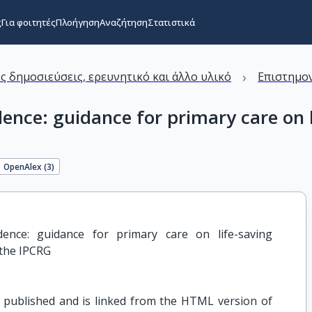
ς
Για φοιτητές
Πλοήγηση
Αναζήτηση
Στατιστικά
›
ς δημοσιεύσεις, ερευνητικό και άλλο υλικό
Επιστημον
nce: guidance for primary care on li
OpenAlex (
3
)
ence: guidance for primary care on life-saving 
 the IPCRG
en published and is linked from the HTML version of