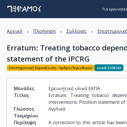
Για ερευνητέ
›
›
›
Αρχική
Πλοήγηση
Συλλογές
Επιστημονικέ
Erratum: Treating tobacco depende
statement of the IPCRG
Επιστημονική δημοσίευση - Άρθρο Περιοδικού
uoadl:3108343
Μονάδες
Ερευνητικό υλικό ΕΚΠΑ
Τίτλος
Erratum: Treating tobacco depend
interventions. Position statement of
Γλώσσες
Αγγλικά
Τεκμηρίου
Περίληψη
A correction to this article has be