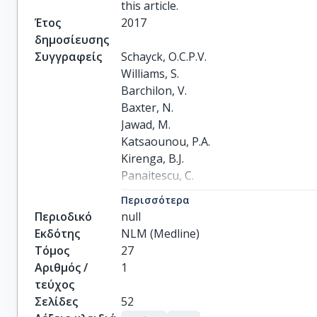
this article.
Έτος
2017
δημοσίευσης
Συγγραφείς
Schayck, O.C.P.V.

Williams, S.

Barchilon, V.

Baxter, N.

Jawad, M.

Katsaounou, P.A.

Kirenga, B.J.

Panaitescu, C.

Tsiligianni, I.G.

Περισσότερα
Zwar, N.

Περιοδικό
null
Ostrem, A.
Εκδότης
NLM (Medline)
Τόμος
27
Αριθμός /
1
τεύχος
Σελίδες
52