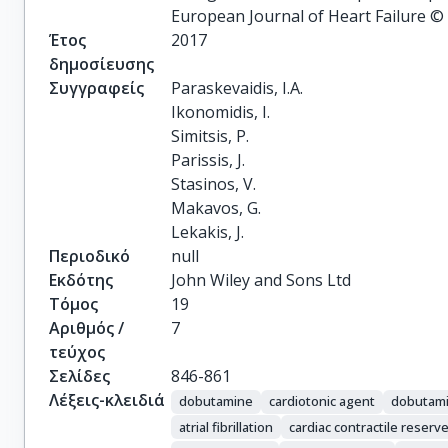
European Journal of Heart Failure ©
Έτος
2017
δημοσίευσης
Συγγραφείς
Paraskevaidis, I.A.

Ikonomidis, I.

Simitsis, P.

Parissis, J.

Stasinos, V.

Makavos, G.

Lekakis, J.
Περιοδικό
null
Εκδότης
John Wiley and Sons Ltd
Τόμος
19
Αριθμός /
7
τεύχος
Σελίδες
846-861
Λέξεις-κλειδιά
dobutamine
cardiotonic agent
dobutam
atrial fibrillation
cardiac contractile reserv