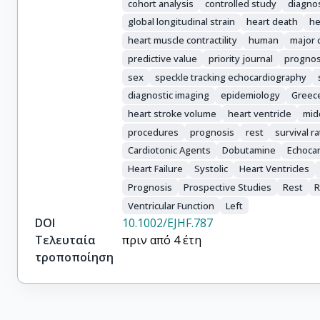
cohort analysis
controlled study
diagnos
global longitudinal strain
heart death
he
heart muscle contractility
human
major c
predictive value
priority journal
prognos
sex
speckle tracking echocardiography
diagnostic imaging
epidemiology
Greec
heart stroke volume
heart ventricle
mid
procedures
prognosis
rest
survival r
Cardiotonic Agents
Dobutamine
Echoca
Heart Failure
Systolic
Heart Ventricles
Prognosis
Prospective Studies
Rest
R
Ventricular Function
Left
DOI
10.1002/EJHF.787
Τελευταία
πριν από 4 έτη
τροποποίηση