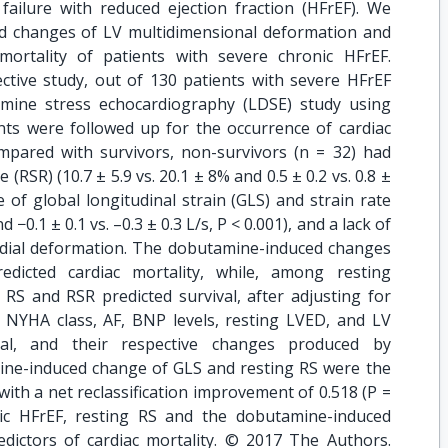
failure with reduced ejection fraction (HFrEF). We
d changes of LV multidimensional deformation and
 mortality of patients with severe chronic HFrEF.
ctive study, out of 130 patients with severe HFrEF
ine stress echocardiography (LDSE) study using
nts were followed up for the occurrence of cardiac
mpared with survivors, non-survivors (n = 32) had
e (RSR) (10.7 ± 5.9 vs. 20.1 ± 8% and 0.5 ± 0.2 vs. 0.8 ±
se of global longitudinal strain (GLS) and strain rate
d −0.1 ± 0.1 vs. –0.3 ± 0.3 L/s, P < 0.001), and a lack of
radial deformation. The dobutamine-induced changes
redicted cardiac mortality, while, among resting
RS and RSR predicted survival, after adjusting for
, NYHA class, AF, BNP levels, resting LVED, and LV
gral, and their respective changes produced by
ine-induced change of GLS and resting RS were the
 with a net reclassification improvement of 0.518 (P =
nic HFrEF, resting RS and the dobutamine-induced
ictors of cardiac mortality. © 2017 The Authors.