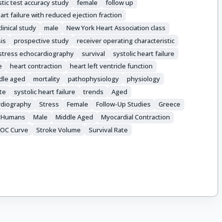
tic test accuracy study
female
follow up
art failure with reduced ejection fraction
linical study
male
New York Heart Association class
is
prospective study
receiver operating characteristic
stress echocardiography
survival
systolic heart failure
e
heart contraction
heart left ventricle function
dle aged
mortality
pathophysiology
physiology
ate
systolic heart failure
trends
Aged
rdiography
Stress
Female
Follow-Up Studies
Greece
Humans
Male
Middle Aged
Myocardial Contraction
OC Curve
Stroke Volume
Survival Rate