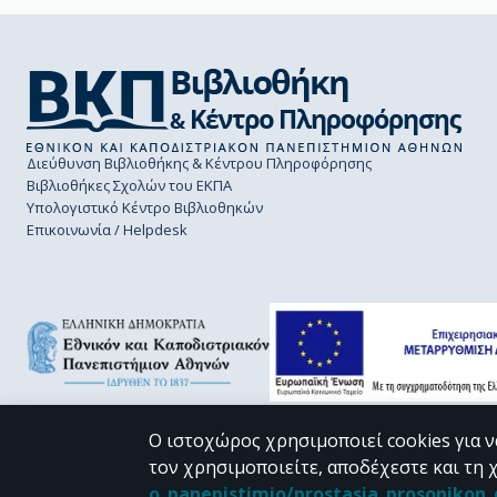
Διεύθυνση Βιβλιοθήκης & Κέντρου Πληροφόρησης
Βιβλιοθήκες Σχολών του ΕΚΠΑ
Υπολογιστικό Κέντρο Βιβλιοθηκών
Επικοινωνία / Helpdesk
Ο ιστοχώρος χρησιμοποιεί cookies για ν
τον χρησιμοποιείτε, αποδέχεστε και τη 
CC BY-NC 4.0
o_panepistimio/prostasia_prosopiko