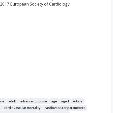
 2017 European Society of Cardiology
ine
adult
adverse outcome
age
aged
Article
e
cardiovascular mortality
cardiovascular parameters