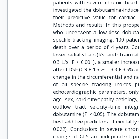
patients with severe chronic heart 
investigated the dobutamine-induce
their predictive value for cardiac
Methods and results: In this prospe
who underwent a low-dose dobutam
speckle tracking imaging, 100 patie
death over a period of 4 years. Co
lower radial strain (RS) and strain rat
0.3 L/s, P < 0.001), a smaller increa
after LDSE (0.9 ± 1.5 vs. –3.3 ± 3.5% an
change in the circumferential and 
of all speckle tracking indices p
echocardiographic parameters, only 
age, sex, cardiomyopathy aetiology
outflow tract velocity–time inte
dobutamine (P < 0.05). The dobutam
best additive predictors of mortality
0.022). Conclusion: In severe chro
change of GLS are independent pred