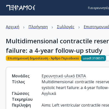
Για ερευνητέ
›
›
›
Αρχική
Πλοήγηση
Συλλογές
Επιστημονικέ
Multidimensional contractile reser
failure: a 4-year follow-up study
Επιστημονική δημοσίευση - Άρθρο Περιοδικού
uoadl:3108571
Μονάδες
Ερευνητικό υλικό ΕΚΠΑ
Τίτλος
Multidimensional contractile reserv
systolic heart failure: a 4-year follo
Γλώσσες
Αγγλικά
Τεκμηρίου
Περίληψη
Aims: Left ventricular contractile re