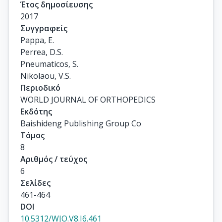
Έτος δημοσίευσης
2017
Συγγραφείς
Pappa, E.

Perrea, D.S.

Pneumaticos, S.

Nikolaou, V.S.
Περιοδικό
WORLD JOURNAL OF ORTHOPEDICS
Εκδότης
Baishideng Publishing Group Co
Τόμος
8
Αριθμός / τεύχος
6
Σελίδες
461-464
DOI
10.5312/WJO.V8.I6.461