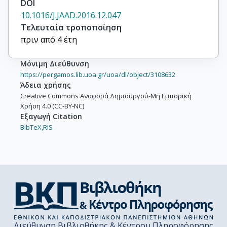
DOI
10.1016/J.JAAD.2016.12.047
Τελευταία τροποποίηση
πριν από 4 έτη
Μόνιμη Διεύθυνση
https://pergamos.lib.uoa.gr/uoa/dl/object/3108632
Άδεια χρήσης
Creative Commons Αναφορά Δημιουργού-Μη Εμπορική
Χρήση 4.0 (CC-BY-NC)
Εξαγωγή Citation
BibTeX,
RIS
Διεύθυνση Βιβλιοθήκης & Κέντρου Πληροφόρησης