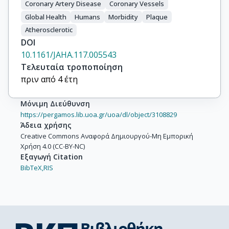
Coronary Artery Disease
Coronary Vessels
Global Health
Humans
Morbidity
Plaque
Atherosclerotic
DOI
10.1161/JAHA.117.005543
Τελευταία τροποποίηση
πριν από 4 έτη
Μόνιμη Διεύθυνση
https://pergamos.lib.uoa.gr/uoa/dl/object/3108829
Άδεια χρήσης
Creative Commons Αναφορά Δημιουργού-Μη Εμπορική
Χρήση 4.0 (CC-BY-NC)
Εξαγωγή Citation
BibTeX,
RIS