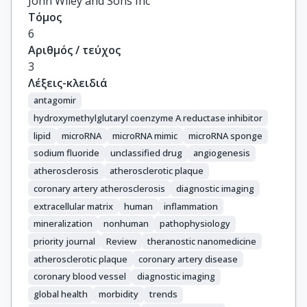
John Wiley and Sons Inc
Τόμος
6
Αριθμός / τεύχος
3
Λέξεις-κλειδιά
antagomir
hydroxymethylglutaryl coenzyme A reductase inhibitor
lipid
microRNA
microRNA mimic
microRNA sponge
sodium fluoride
unclassified drug
angiogenesis
atherosclerosis
atherosclerotic plaque
coronary artery atherosclerosis
diagnostic imaging
extracellular matrix
human
inflammation
mineralization
nonhuman
pathophysiology
priority journal
Review
theranostic nanomedicine
atherosclerotic plaque
coronary artery disease
coronary blood vessel
diagnostic imaging
global health
morbidity
trends