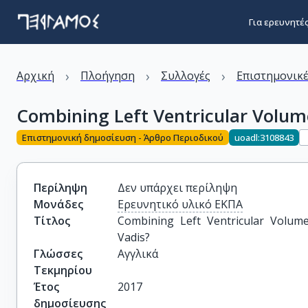
Για ερευνητέ
›
›
›
Αρχική
Πλοήγηση
Συλλογές
Επιστημονικέ
Combining Left Ventricular Volum
Επιστημονική δημοσίευση - Άρθρο Περιοδικού
uoadl:3108843
Περίληψη
Δεν υπάρχει περίληψη
Μονάδες
Ερευνητικό υλικό ΕΚΠΑ
Τίτλος
Combining Left Ventricular Volume
Vadis?
Γλώσσες
Αγγλικά
Τεκμηρίου
Έτος
2017
δημοσίευσης