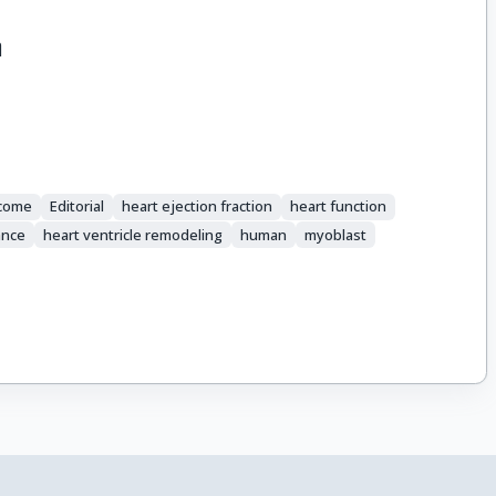
η
tcome
Editorial
heart ejection fraction
heart function
ance
heart ventricle remodeling
human
myoblast