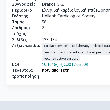
Συγγραφείς
Drakos, S.G.
Περιοδικό
Ελληνική καρδιολογική επιθεώρησ
Εκδότης
Hellenic Cardiological Society
Τόμος
58
Αριθμός /
2
τεύχος
Σελίδες
133-134
Λέξεις-κλειδιά
cardiac stem cell
cell therapy
clinical ou
heart left ventricle volume
heart perform
reconstructive surgery
DOI
10.1016/J.HJC.2017.05.009
Τελευταία
πριν από 4 έτη
τροποποίηση