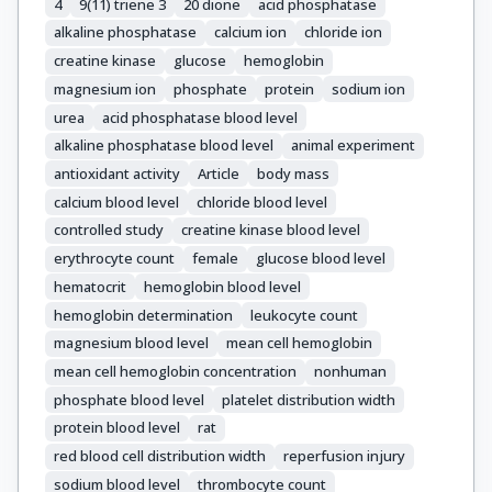
4
9(11) triene 3
20 dione
acid phosphatase
alkaline phosphatase
calcium ion
chloride ion
creatine kinase
glucose
hemoglobin
magnesium ion
phosphate
protein
sodium ion
urea
acid phosphatase blood level
alkaline phosphatase blood level
animal experiment
antioxidant activity
Article
body mass
calcium blood level
chloride blood level
controlled study
creatine kinase blood level
erythrocyte count
female
glucose blood level
hematocrit
hemoglobin blood level
hemoglobin determination
leukocyte count
magnesium blood level
mean cell hemoglobin
mean cell hemoglobin concentration
nonhuman
phosphate blood level
platelet distribution width
protein blood level
rat
red blood cell distribution width
reperfusion injury
sodium blood level
thrombocyte count