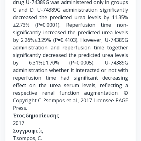
drug U-74389G was administered only in groups
C and D. U-74389G administration significantly
decreased the predicted urea levels by 11.35%
±2.73% (P=0.0001). Reperfusion time non-
significantly increased the predicted urea levels
by 2.26%±3.29% (P=0.4103). However, U-74389G
administration and reperfusion time together
significantly decreased the predicted urea levels
by 6.31%±1.70% (P=0.0005). U-74389G
administration whether it interacted or not with
reperfusion time had significant decreasing
effect on the urea serum levels, reflecting a
respective renal function augmentation. ©
Copyright C. ?sompos et al., 2017 Licensee PAGE
Press.
Έτος δημοσίευσης
2017
Συγγραφείς
Tsompos, C.
