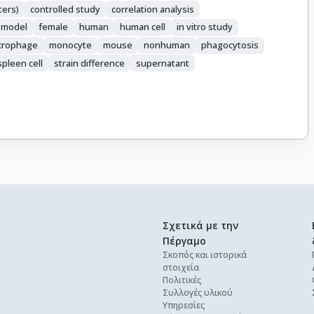
ters)
controlled study
correlation analysis
 model
female
human
human cell
in vitro study
crophage
monocyte
mouse
nonhuman
phagocytosis
spleen cell
strain difference
supernatant
Σχετικά με την
Πέργαμο
Σκοπός και ιστορικά
στοιχεία
Πολιτικές
Συλλογές υλικού
Υπηρεσίες