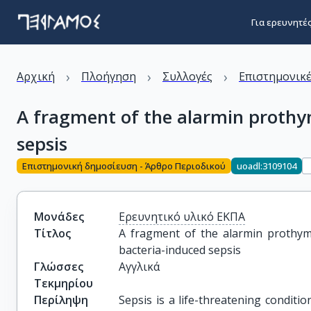
Για ερευνητέ
›
›
›
Αρχική
Πλοήγηση
Συλλογές
Επιστημονικέ
A fragment of the alarmin prothy
sepsis
Επιστημονική δημοσίευση - Άρθρο Περιοδικού
uoadl:3109104
Μονάδες
Ερευνητικό υλικό ΕΚΠΑ
Τίτλος
A fragment of the alarmin prothym
bacteria-induced sepsis
Γλώσσες
Αγγλικά
Τεκμηρίου
Περίληψη
Sepsis is a life-threatening conditio