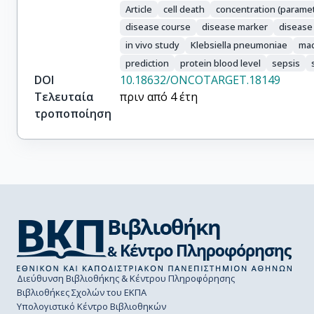
Article
cell death
concentration (parame
disease course
disease marker
disease
in vivo study
Klebsiella pneumoniae
ma
prediction
protein blood level
sepsis
DOI
10.18632/ONCOTARGET.18149
Τελευταία
πριν από 4 έτη
τροποποίηση
Διεύθυνση Βιβλιοθήκης & Κέντρου Πληροφόρησης
Βιβλιοθήκες Σχολών του ΕΚΠΑ
Υπολογιστικό Κέντρο Βιβλιοθηκών