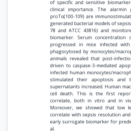
of specific and sensitive biomarke
clinical importance. The alarmin
proTα(100-109) are immunostimulator
generated bacterial models of sepsis
78 and ATCC 43816) and monitore
biomarker. Serum concentration o
progressed in mice infected wit
phagocytosed by monocytes/macroph
animals revealed that post-infect
driven to caspase-3-mediated apopto
infected human monocytes/macropha
stimulated their apoptosis and 
supernatants increased. Human macr
cell death. This is the first repo
correlate, both in vitro and in vi
Moreover, we showed that low leve
correlate with sepsis resolution and
early surrogate biomarker for predi
al.