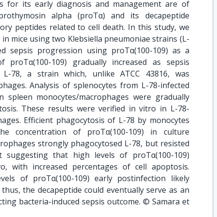
rs for its early diagnosis and management are of
 prothymosin alpha (proTα) and its decapeptide
y peptides related to cell death. In this study, we
 in mice using two Klebsiella pneumoniae strains (L-
d sepsis progression using proTα(100-109) as a
f proTα(100-109) gradually increased as sepsis
h L-78, a strain which, unlike ATCC 43816, was
ages. Analysis of splenocytes from L-78-infected
ion spleen monocytes/macrophages were gradually
sis. These results were verified in vitro in L-78-
ges. Efficient phagocytosis of L-78 by monocytes
the concentration of proTα(100-109) in culture
ophages strongly phagocytosed L-78, but resisted
rt suggesting that high levels of proTα(100-109)
vo, with increased percentages of cell apoptosis.
ls of proTα(100-109) early postinfection likely
 thus, the decapeptide could eventually serve as an
cting bacteria-induced sepsis outcome. © Samara et