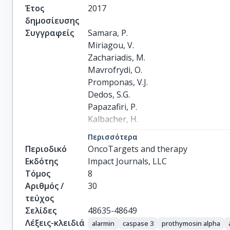
Έτος
2017
δημοσίευσης
Συγγραφείς
Samara, P.

Miriagou, V.

Zachariadis, M.

Mavrofrydi, O.

Promponas, V.J.

Dedos, S.G.

Papazafiri, P.

Kalbacher, H.

Voelter, W.

Περισσότερα
Tsitsilonis, O.
Περιοδικό
OncoTargets and therapy
Εκδότης
Impact Journals, LLC
Τόμος
8
Αριθμός /
30
τεύχος
Σελίδες
48635-48649
Λέξεις-κλειδιά
alarmin
caspase 3
prothymosin alpha