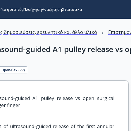
ς
Για φοιτητές
Πλοήγηση
Αναζήτηση
Στατιστικά
›
ς δημοσιεύσεις, ερευνητικό και άλλο υλικό
Επιστημον
asound-guided A1 pulley release vs o
OpenAlex (
77
)
asound-guided A1 pulley release vs open surgical 
ger finger
s of ultrasound-guided release of the first annular