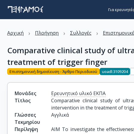
Για ερευνητέ
›
›
›
Αρχική
Πλοήγηση
Συλλογές
Επιστημονικέ
Comparative clinical study of ultr
treatment of trigger finger
Επιστημονική δημοσίευση - Άρθρο Περιοδικού
uoadl:3109204
Μονάδες
Ερευνητικό υλικό ΕΚΠΑ
Τίτλος
Comparative clinical study of ultr
intervention in the treatment of trig
Γλώσσες
Αγγλικά
Τεκμηρίου
Περίληψη
AIM To investigate the effectivenes