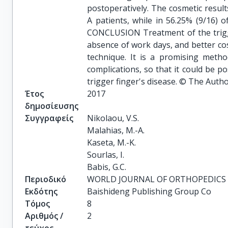
postoperatively. The cosmetic result
A patients, while in 56.25% (9/16) 
CONCLUSION Treatment of the trigge
absence of work days, and better co
technique. It is a promising metho
complications, so that it could be po
trigger finger's disease. © The Autho
Έτος
2017
δημοσίευσης
Συγγραφείς
Nikolaou, V.S.

Malahias, M.-A.

Kaseta, M.-K.

Sourlas, I.

Babis, G.C.
Περιοδικό
WORLD JOURNAL OF ORTHOPEDICS
Εκδότης
Baishideng Publishing Group Co
Τόμος
8
Αριθμός /
2