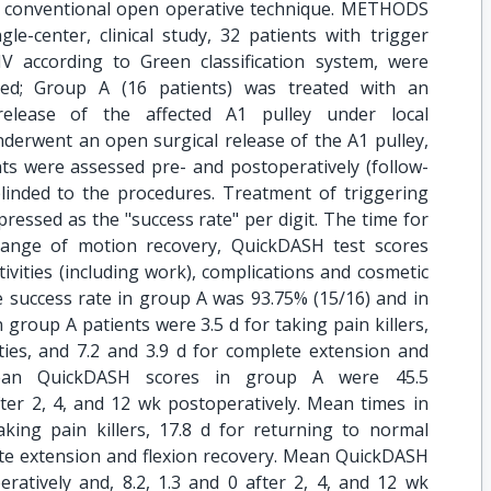
e conventional open operative technique. METHODS
le-center, clinical study, 32 patients with trigger
IV according to Green classification system, were
ed; Group A (16 patients) was treated with an
release of the affected A1 pulley under local
nderwent an open surgical release of the A1 pulley,
ts were assessed pre- and postoperatively (follow-
blinded to the procedures. Treatment of triggering
pressed as the "success rate" per digit. The time for
 range of motion recovery, QuickDASH test scores
tivities (including work), complications and cosmetic
 success rate in group A was 93.75% (15/16) and in
group A patients were 3.5 d for taking pain killers,
ities, and 7.2 and 3.9 d for complete extension and
. Mean QuickDASH scores in group A were 45.5
fter 2, 4, and 12 wk postoperatively. Mean times in
king pain killers, 17.8 d for returning to normal
lete extension and flexion recovery. Mean QuickDASH
ratively and, 8.2, 1.3 and 0 after 2, 4, and 12 wk