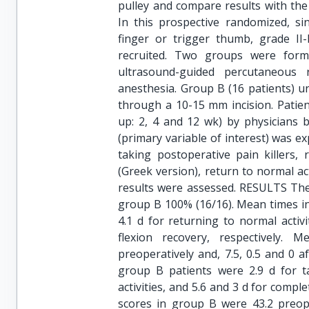
pulley and compare results with th
In this prospective randomized, sing
finger or trigger thumb, grade II-
recruited. Two groups were form
ultrasound-guided percutaneous 
anesthesia. Group B (16 patients) u
through a 10-15 mm incision. Patien
up: 2, 4 and 12 wk) by physicians 
(primary variable of interest) was ex
taking postoperative pain killers,
(Greek version), return to normal ac
results were assessed. RESULTS The
group B 100% (16/16). Mean times in 
4.1 d for returning to normal activ
flexion recovery, respectively
preoperatively and, 7.5, 0.5 and 0 a
group B patients were 2.9 d for ta
activities, and 5.6 and 3 d for comp
scores in group B were 43.2 preope