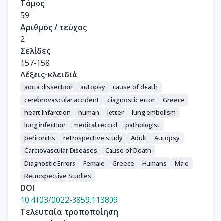
Τόμος
59
Αριθμός / τεύχος
2
Σελίδες
157-158
Λέξεις-κλειδιά
aorta dissection
autopsy
cause of death
cerebrovascular accident
diagnostic error
Greece
heart infarction
human
letter
lung embolism
lung infection
medical record
pathologist
peritonitis
retrospective study
Adult
Autopsy
Cardiovascular Diseases
Cause of Death
Diagnostic Errors
Female
Greece
Humans
Male
Retrospective Studies
DOI
10.4103/0022-3859.113809
Τελευταία τροποποίηση