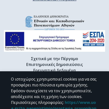
Σχετικά με την Πέργαμο
Επιστημονικές δημοσιεύσεις
Ερευνητικά δεδομένα
Διδακτορικές διατριβές & Γκρίζα βιβλιογραφία
Ο ιστοχώρος χρησιμοποιεί cookies για να σας
Προφίλ Ερευνητή
προσφέρει πιο πλούσια εμπειρία χρήσης.
Εφόσον συνεχίσετε να τον χρησιμοποιείτε,
αποδέχεστε και τη χρήση των cookies.
CC BY-NC 4.0
Περισσότερες πληροφορίες
:
https://www.uo
a.gr/to_panepistimio/prostasia_prosopikon_