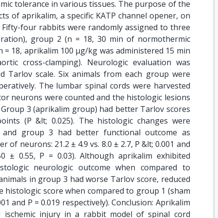
mic tolerance in various tissues. The purpose of the
ects of aprikalim, a specific KATP channel opener, on
: Fifty-four rabbits were randomly assigned to three
ration), group 2 (n = 18, 30 min of normothermic
n = 18, aprikalim 100 μg/kg was administered 15 min
rtic cross-clamping). Neurologic evaluation was
d Tarlov scale. Six animals from each group were
operatively. The lumbar spinal cords were harvested
tor neurons were counted and the histologic lesions
s: Group 3 (aprikalim group) had better Tarlov scores
ints (P &lt; 0.025). The histologic changes were
s and group 3 had better functional outcome as
of neurons: 21.2 ± 4.9 vs. 8.0 ± 2.7, P &lt; 0.001 and
.50 ± 0.55, P = 0.03). Although aprikalim exhibited
histologic neurologic outcome when compared to
animals in group 3 had worse Tarlov score, reduced
 histologic score when compared to group 1 (sham
001 and P = 0.019 respectively). Conclusion: Aprikalim
d ischemic injury in a rabbit model of spinal cord