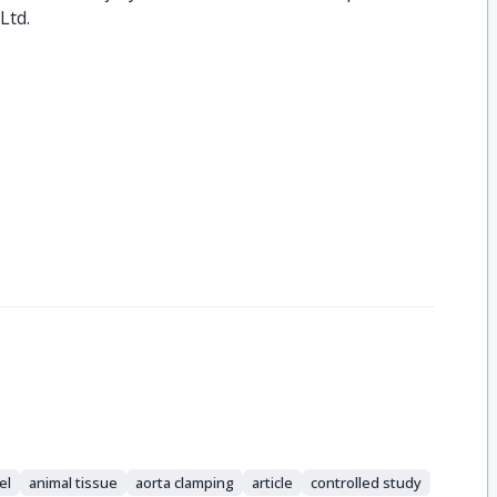
Ltd.
el
animal tissue
aorta clamping
article
controlled study