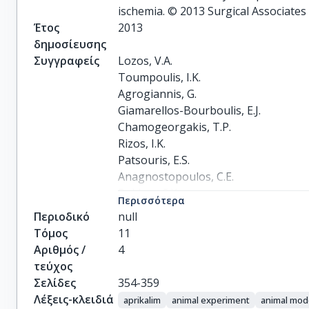
ischemia. © 2013 Surgical Associates 
Έτος
2013
δημοσίευσης
Συγγραφείς
Lozos, V.A.

Toumpoulis, I.K.

Agrogiannis, G.

Giamarellos-Bourboulis, E.J.

Chamogeorgakis, T.P.

Rizos, I.K.

Patsouris, E.S.

Anagnostopoulos, C.E.

Rokkas, C.K.
Περισσότερα
Περιοδικό
null
Τόμος
11
Αριθμός /
4
τεύχος
Σελίδες
354-359
Λέξεις-κλειδιά
aprikalim
animal experiment
animal mod