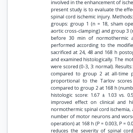
involved in the enhancement of ische
present study is to evaluate the eff
spinal cord ischemic injury. Methods
groups: group 1 (n = 18, sham ope
aortic cross-clamping) and group 3 (
before 30 min of normothermic ao
performed according to the modifie
sacrificed at 24, 48 and 168 h post
and examined histologically. The mo
were scored (0-3, 3: normal). Result
compared to group 2 at all-time po
proportional to the Tarlov score
compared to group 2 at 168 h (number 
histologic score: 1.67 ± 1.03 vs. 0
improved effect on clinical and 
normothermic spinal cord ischemia, 
number of motor neurons and worse
operation) at 168 h (P = 0.003, P = 0.
reduces the severity of spinal cor