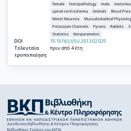
female
histopathology
male
motoneu
spinal cord ischemia
Animals
Blood Pres
Motor Neurons
Musculoskeletal Physiolo
Potassium Channels
Pyrans
Rabbits
S
Statistics
Nonparametric
DOI
10.1016/J.IJSU.2013.02.025
Τελευταία
πριν από 4 έτη
τροποποίηση
Διεύθυνση Βιβλιοθήκης & Κέντρου Πληροφόρησης
Βιβλιοθήκες Σχολών του ΕΚΠΑ