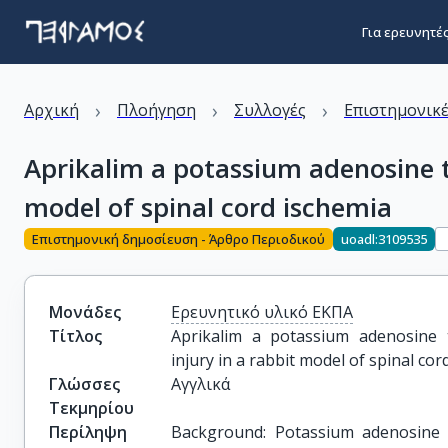
Για ερευνητέ
›
›
›
Αρχική
Πλοήγηση
Συλλογές
Επιστημονικέ
Aprikalim a potassium adenosine t
model of spinal cord ischemia
Επιστημονική δημοσίευση - Άρθρο Περιοδικού
uoadl:3109535
Μονάδες
Ερευνητικό υλικό ΕΚΠΑ
Τίτλος
Aprikalim a potassium adenosine 
injury in a rabbit model of spinal cor
Γλώσσες
Αγγλικά
Τεκμηρίου
Περίληψη
Background: Potassium adenosine