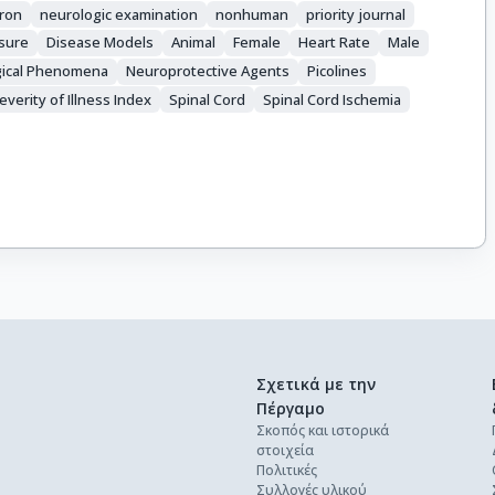
ron
neurologic examination
nonhuman
priority journal
sure
Disease Models
Animal
Female
Heart Rate
Male
gical Phenomena
Neuroprotective Agents
Picolines
everity of Illness Index
Spinal Cord
Spinal Cord Ischemia
Σχετικά με την
Πέργαμο
Σκοπός και ιστορικά
στοιχεία
Πολιτικές
Συλλογές υλικού