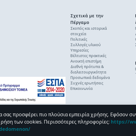
Σχετικά με την
Πέργαμο
Σκοπός και ιστορικά
στοιχεία
Πολιτικές
Συλλογές υλικού
Υπηρεσίες
Βέλτιστες πρακτικές
Ανοικτή επιστήμη
Διεθνή πρότυπα &
διαλειτουργικότητα
Προσωπικά δεδομένα
Συχνές ερωτήσεις
Επικοινωνία
α σας προσφέρει πιο πλούσια εμπειρία χρήσης. Εφόσον συ
χρήση των cookies.
Περισσότερες πληροφορίες
:
https://w
n_dedomenon/
υπό τους όρους της
CC BY-NC 4.0
άδειας Creative Commons
.