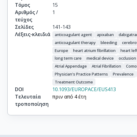
Τόμος
15
Αριθμός /
1
τεύχος
Σελίδες
141-143
Λέξεις-κλειδιά
anticoagulant agent
apixaban
dabigatra
anticoagulant therapy
bleeding
cerebro
Europe
heart atrium fibrillation
heart le
long term care
medical device
occlusion
Atrial Appendage
Atrial Fibrillation
Comor
Physician's Practice Patterns
Prevalence
Treatment Outcome
DOI
10.1093/EUROPACE/EUS413
Τελευταία
πριν από 4 έτη
τροποποίηση