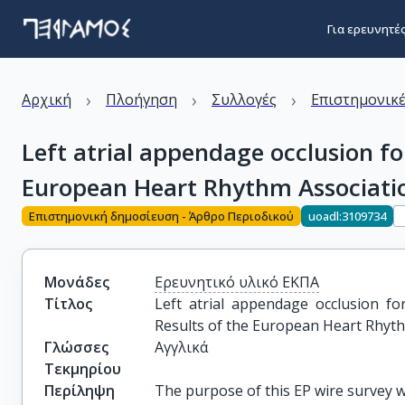
Για ερευνητέ
›
›
›
Αρχική
Πλοήγηση
Συλλογές
Επιστημονικέ
Left atrial appendage occlusion for
European Heart Rhythm Associati
Επιστημονική δημοσίευση - Άρθρο Περιοδικού
uoadl:3109734
Μονάδες
Ερευνητικό υλικό ΕΚΠΑ
Τίτλος
Left atrial appendage occlusion for 
Results of the European Heart Rhyth
Γλώσσες
Αγγλικά
Τεκμηρίου
Περίληψη
The purpose of this EP wire survey was