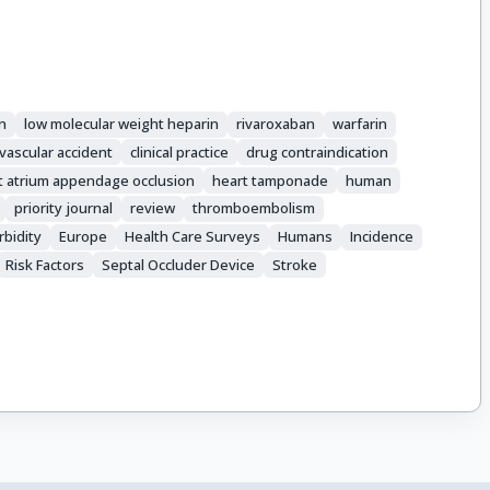
n
low molecular weight heparin
rivaroxaban
warfarin
vascular accident
clinical practice
drug contraindication
ft atrium appendage occlusion
heart tamponade
human
priority journal
review
thromboembolism
bidity
Europe
Health Care Surveys
Humans
Incidence
Risk Factors
Septal Occluder Device
Stroke