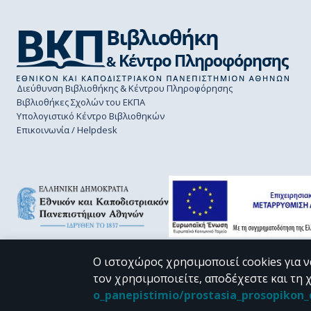
Διεύθυνση Βιβλιοθήκης & Κέντρου Πληροφόρησης
Βιβλιοθήκες Σχολών του ΕΚΠΑ
Υπολογιστικό Κέντρο Βιβλιοθηκών
Επικοινωνία / Helpdesk
Ο ιστοχώρος χρησιμοποιεί cookies για ν
τον χρησιμοποιείτε, αποδέχεστε και τη 
CC BY-NC 4.0
o_panepistimio/prostasia_prosopiko
Εκτός αν αναφέρεται διαφορετικά, το υλικό της "Περγάμου" διατίθεται 