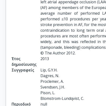
left atrial appendage occlusion (LAAO
(AF) among members of the Europea
average number of performed LA
performed ≤10 procedures per ye
stroke prevention in AF, for the mos
contraindication to long term oral
procedures are most often performed
widely, and this was reflected in
(tamponade, bleeding) complications 
© The Author 2012.
Έτος
2013
δημοσίευσης
Συγγραφείς
Lip, G.Y.H.

Dagres, N.

Proclemer, A.

Svendsen, J.H.

Pison, L.

Blomstrom-Lundqvist, C.
Περιοδικό
null