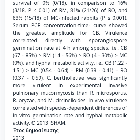
survival of 0% (0/18), in comparison to 16%
(3/18, P ≤ 0.01) of RM, 81% (21/26) of RO, and
83% (15/18) of MC-infected rabbits (P ≤ 0.001).
Serum PCR concentration-time- curve showed
the greatest amplitude for CB. Virulence
correlated directly with sporangiospore
germination rate at 4 h among species, i.e., CB
(67 - 85%) > RM (14 - 56%) > RO (4 - 30%) > MC
(0%), and hyphal metabolic activity, i.e., CB (1.22 -
1.51) > MC (0.54 - 0.64) = RM (0.38 - 0.41) = RO
(0.37 - 0.59). C. bertholletiae was significantly
more virulent in experimental invasive
pulmonary mucormycosis than R. microsporus,
R. oryzae, and M. circinelloides. In vivo virulence
correlated with species-dependent differences of
in vitro germination rate and hyphal metabolic
activity. © 2013 ISHAM.
Έτος δημοσίευσης
2013