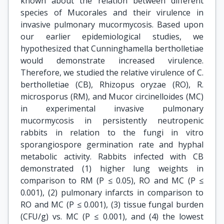
known about the relation between different
species of Mucorales and their virulence in
invasive pulmonary mucormycosis. Based upon
our earlier epidemiological studies, we
hypothesized that Cunninghamella bertholletiae
would demonstrate increased virulence.
Therefore, we studied the relative virulence of C.
bertholletiae (CB), Rhizopus oryzae (RO), R.
microsporus (RM), and Mucor circinelloides (MC)
in experimental invasive pulmonary
mucormycosis in persistently neutropenic
rabbits in relation to the fungi in vitro
sporangiospore germination rate and hyphal
metabolic activity. Rabbits infected with CB
demonstrated (1) higher lung weights in
comparison to RM (P ≤ 0.05), RO and MC (P ≤
0.001), (2) pulmonary infarcts in comparison to
RO and MC (P ≤ 0.001), (3) tissue fungal burden
(CFU/g) vs. MC (P ≤ 0.001), and (4) the lowest