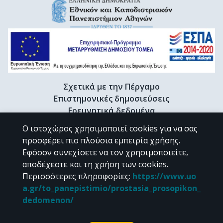
Σχετικά με την Πέργαμο
Επιστημονικές δημοσιεύσεις
Ερευνητικά δεδομένα
Διδακτορικές διατριβές & Γκρίζα βιβλιογραφία
Ο ιστοχώρος χρησιμοποιεί cookies για να σας
Προφίλ Ερευνητή
προσφέρει πιο πλούσια εμπειρία χρήσης.
Εφόσον συνεχίσετε να τον χρησιμοποιείτε,
αποδέχεστε και τη χρήση των cookies.
CC BY-NC 4.0
Περισσότερες πληροφορίες
:
https://www.uo
a.gr/to_panepistimio/prostasia_prosopikon_
Εκτός αν αναφέρεται διαφορετικά, το υλικό της "Περγάμου" διατίθεται
dedomenon/
υπό τους όρους της
CC BY-NC 4.0
άδειας Creative Commons
.