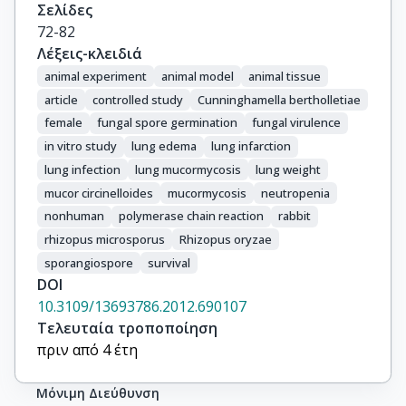
Σελίδες
72-82
Λέξεις-κλειδιά
animal experiment
animal model
animal tissue
article
controlled study
Cunninghamella bertholletiae
female
fungal spore germination
fungal virulence
in vitro study
lung edema
lung infarction
lung infection
lung mucormycosis
lung weight
mucor circinelloides
mucormycosis
neutropenia
nonhuman
polymerase chain reaction
rabbit
rhizopus microsporus
Rhizopus oryzae
sporangiospore
survival
DOI
10.3109/13693786.2012.690107
Τελευταία τροποποίηση
πριν από 4 έτη
Μόνιμη Διεύθυνση