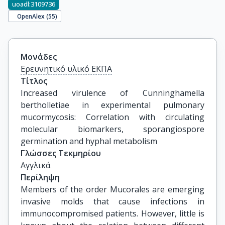
uoadl:3109736
OpenAlex (
55
)
Μονάδες
Ερευνητικό υλικό ΕΚΠΑ
Τίτλος
Increased virulence of Cunninghamella 
bertholletiae in experimental pulmonary 
mucormycosis: Correlation with circulating 
molecular biomarkers, sporangiospore 
germination and hyphal metabolism
Γλώσσες Τεκμηρίου
Αγγλικά
Περίληψη
Members of the order Mucorales are emerging
invasive molds that cause infections in
immunocompromised patients. However, little is