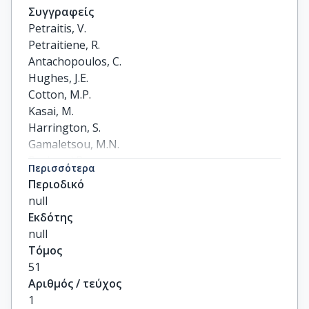
Συγγραφείς
Petraitis, V.

Petraitiene, R.

Antachopoulos, C.

Hughes, J.E.

Cotton, M.P.

Kasai, M.

Harrington, S.

Gamaletsou, M.N.

Bacher, J.D.

Περισσότερα
Kontoyiannis, D.P.

Περιοδικό
Roilides, E.

null
Walsh, T.J.
Εκδότης
null
Τόμος
51
Αριθμός / τεύχος
1