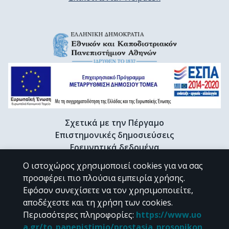
Σχετικά με την Πέργαμο
Επιστημονικές δημοσιεύσεις
Ερευνητικά δεδομένα
Διδακτορικές διατριβές & Γκρίζα βιβλιογραφία
Ο ιστοχώρος χρησιμοποιεί cookies για να σας
Προφίλ Ερευνητή
προσφέρει πιο πλούσια εμπειρία χρήσης.
Εφόσον συνεχίσετε να τον χρησιμοποιείτε,
αποδέχεστε και τη χρήση των cookies.
CC BY-NC 4.0
Περισσότερες πληροφορίες
:
https://www.uo
a.gr/to_panepistimio/prostasia_prosopikon_