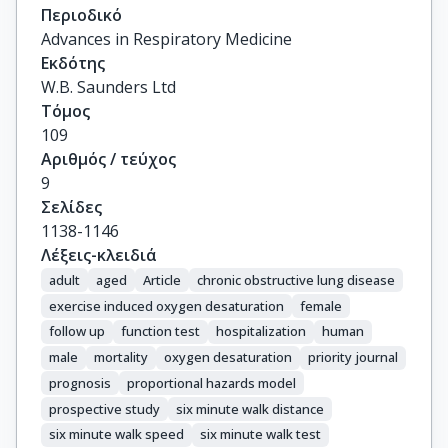
Tal-Singer, R.

Περιοδικό
Vogiatzis, I.

Advances in Respiratory Medicine
Vestbo, J.

Εκδότης
Celli, B.R.

W.B. Saunders Ltd
Spruit, M.A.
Τόμος
109
Αριθμός / τεύχος
9
Σελίδες
1138-1146
Λέξεις-κλειδιά
adult
aged
Article
chronic obstructive lung disease
exercise induced oxygen desaturation
female
follow up
function test
hospitalization
human
male
mortality
oxygen desaturation
priority journal
prognosis
proportional hazards model
prospective study
six minute walk distance
six minute walk speed
six minute walk test