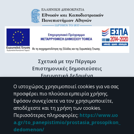
Σχετικά με την Πέργαμο
Επιστημονικές δημοσιεύσεις
Ερευνητικά δεδομένα
Διδακτορικές διατριβές & Γκρίζα βιβλιογραφία
Ο ιστοχώρος χρησιμοποιεί cookies για να σας
Προφίλ Ερευνητή
προσφέρει πιο πλούσια εμπειρία χρήσης.
Εφόσον συνεχίσετε να τον χρησιμοποιείτε,
αποδέχεστε και τη χρήση των cookies.
CC BY-NC 4.0
Περισσότερες πληροφορίες
:
https://www.uo
a.gr/to_panepistimio/prostasia_prosopikon_
Εκτός αν αναφέρεται διαφορετικά, το υλικό της "Περγάμου" διατίθεται
dedomenon/
υπό τους όρους της
CC BY-NC 4.0
άδειας Creative Commons
.