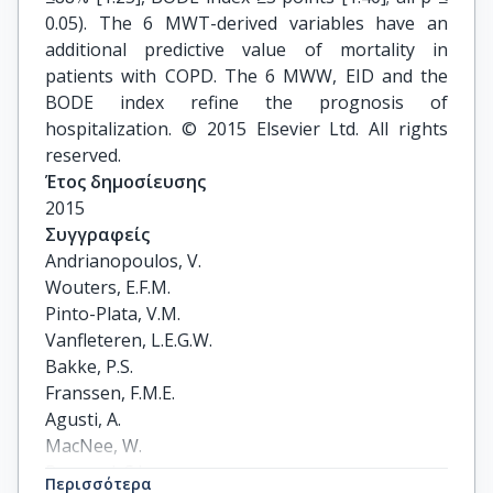
0.05). The 6 MWT-derived variables have an
additional predictive value of mortality in
patients with COPD. The 6 MWW, EID and the
BODE index refine the prognosis of
hospitalization. © 2015 Elsevier Ltd. All rights
reserved.
Έτος δημοσίευσης
2015
Συγγραφείς
Andrianopoulos, V.

Wouters, E.F.M.

Pinto-Plata, V.M.

Vanfleteren, L.E.G.W.

Bakke, P.S.

Franssen, F.M.E.

Agusti, A.

MacNee, W.

Rennard, S.I.

Περισσότερα