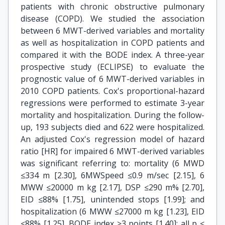
patients with chronic obstructive pulmonary
disease (COPD). We studied the association
between 6 MWT-derived variables and mortality
as well as hospitalization in COPD patients and
compared it with the BODE index. A three-year
prospective study (ECLIPSE) to evaluate the
prognostic value of 6 MWT-derived variables in
2010 COPD patients. Cox's proportional-hazard
regressions were performed to estimate 3-year
mortality and hospitalization. During the follow-
up, 193 subjects died and 622 were hospitalized.
An adjusted Cox's regression model of hazard
ratio [HR] for impaired 6 MWT-derived variables
was significant referring to: mortality (6 MWD
≤334 m [2.30], 6MWSpeed ≤0.9 m/sec [2.15], 6
MWW ≤20000 m kg [2.17], DSP ≤290 m% [2.70],
EID ≤88% [1.75], unintended stops [1.99]; and
hospitalization (6 MWW ≤27000 m kg [1.23], EID
≤88% [1.25], BODE index ≥3 points [1.40]; all p ≤