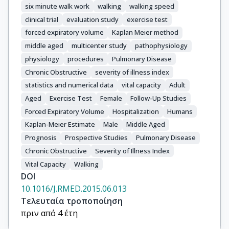
six minute walk work
walking
walking speed
clinical trial
evaluation study
exercise test
forced expiratory volume
Kaplan Meier method
middle aged
multicenter study
pathophysiology
physiology
procedures
Pulmonary Disease
Chronic Obstructive
severity of illness index
statistics and numerical data
vital capacity
Adult
Aged
Exercise Test
Female
Follow-Up Studies
Forced Expiratory Volume
Hospitalization
Humans
Kaplan-Meier Estimate
Male
Middle Aged
Prognosis
Prospective Studies
Pulmonary Disease
Chronic Obstructive
Severity of Illness Index
Vital Capacity
Walking
DOI
10.1016/J.RMED.2015.06.013
Τελευταία τροποποίηση
πριν από 4 έτη