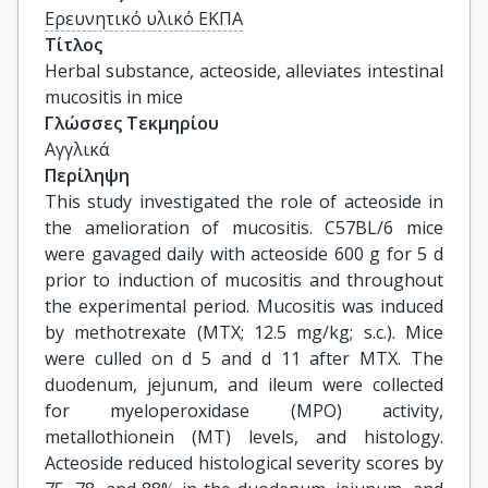
Ερευνητικό υλικό ΕΚΠΑ
Τίτλος
Herbal substance, acteoside, alleviates intestinal 
mucositis in mice
Γλώσσες Τεκμηρίου
Αγγλικά
Περίληψη
This study investigated the role of acteoside in
the amelioration of mucositis. C57BL/6 mice
were gavaged daily with acteoside 600 g for 5 d
prior to induction of mucositis and throughout
the experimental period. Mucositis was induced
by methotrexate (MTX; 12.5 mg/kg; s.c.). Mice
were culled on d 5 and d 11 after MTX. The
duodenum, jejunum, and ileum were collected
for myeloperoxidase (MPO) activity,
metallothionein (MT) levels, and histology.
Acteoside reduced histological severity scores by