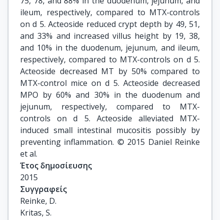
75, 78, and 88% in the duodenum, jejunum, and
ileum, respectively, compared to MTX-controls
on d 5. Acteoside reduced crypt depth by 49, 51,
and 33% and increased villus height by 19, 38,
and 10% in the duodenum, jejunum, and ileum,
respectively, compared to MTX-controls on d 5.
Acteoside decreased MT by 50% compared to
MTX-control mice on d 5. Acteoside decreased
MPO by 60% and 30% in the duodenum and
jejunum, respectively, compared to MTX-
controls on d 5. Acteoside alleviated MTX-
induced small intestinal mucositis possibly by
preventing inflammation. © 2015 Daniel Reinke
et al.
Έτος δημοσίευσης
2015
Συγγραφείς
Reinke, D.

Kritas, S.
