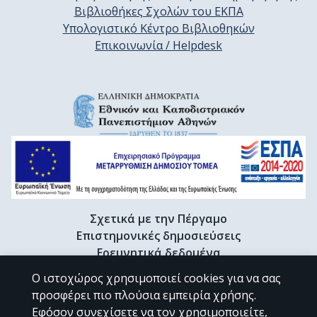
Βιβλιοθήκες Σχολών του ΕΚΠΑ
Υπολογιστικό Κέντρο Βιβλιοθηκών
Επικοινωνία / Helpdesk
Σχετικά με την Πέργαμο
Επιστημονικές δημοσιεύσεις
Ερευνητικά δεδομένα
Διδακτορικές διατριβές & Γκρίζα βιβλιογραφία
Ο ιστοχώρος χρησιμοποιεί cookies για να σας
Προφίλ Ερευνητή
προσφέρει πιο πλούσια εμπειρία χρήσης.
Εφόσον συνεχίσετε να τον χρησιμοποιείτε,