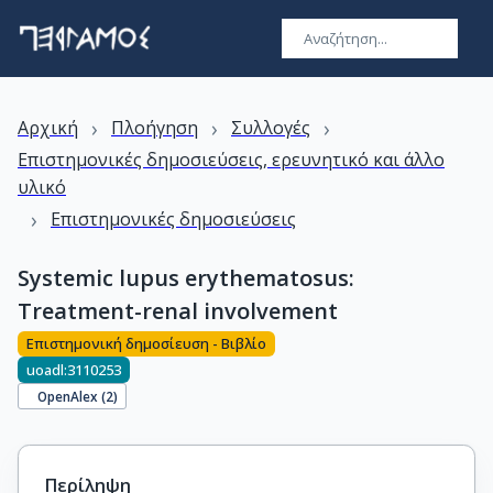
›
›
›
Αρχική
Πλοήγηση
Συλλογές
Επιστημονικές δημοσιεύσεις, ερευνητικό και άλλο
υλικό
›
Επιστημονικές δημοσιεύσεις
Systemic lupus erythematosus:
Treatment-renal involvement
Επιστημονική δημοσίευση - Βιβλίο
uoadl:3110253
OpenAlex (
2
)
Περίληψη