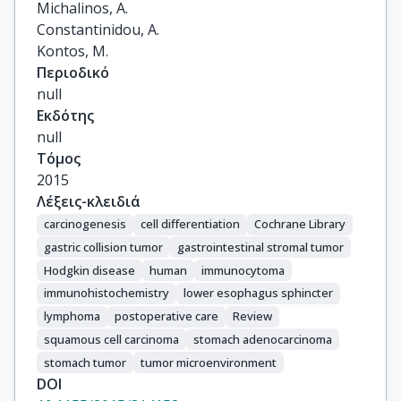
Michalinos, A.

Constantinidou, A.

Kontos, M.
Περιοδικό
null
Εκδότης
null
Τόμος
2015
Λέξεις-κλειδιά
carcinogenesis
cell differentiation
Cochrane Library
gastric collision tumor
gastrointestinal stromal tumor
Hodgkin disease
human
immunocytoma
immunohistochemistry
lower esophagus sphincter
lymphoma
postoperative care
Review
squamous cell carcinoma
stomach adenocarcinoma
stomach tumor
tumor microenvironment
DOI