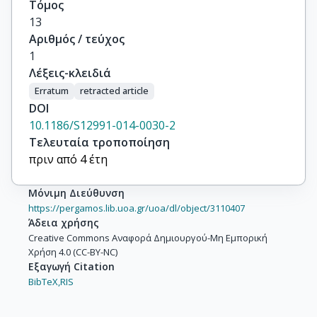
Τόμος
13
Αριθμός / τεύχος
1
Λέξεις-κλειδιά
Erratum
retracted article
DOI
10.1186/S12991-014-0030-2
Τελευταία τροποποίηση
πριν από 4 έτη
Μόνιμη Διεύθυνση
https://pergamos.lib.uoa.gr/uoa/dl/object/3110407
Άδεια χρήσης
Creative Commons Αναφορά Δημιουργού-Μη Εμπορική
Χρήση 4.0 (CC-BY-NC)
Εξαγωγή Citation
BibTeX,
RIS