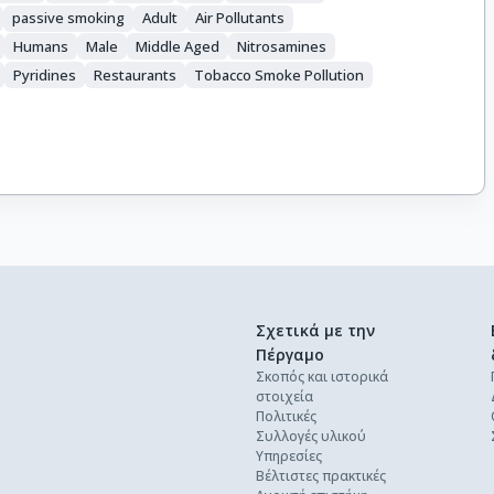
passive smoking
Adult
Air Pollutants
Humans
Male
Middle Aged
Nitrosamines
Pyridines
Restaurants
Tobacco Smoke Pollution
Σχετικά με την
Πέργαμο
Σκοπός και ιστορικά
στοιχεία
Πολιτικές
Συλλογές υλικού
Υπηρεσίες
Βέλτιστες πρακτικές