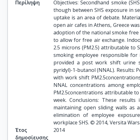
Περίληψη
Objectives: Secondhand smoke (SHS)
though between SHS exposure in sem
uptake is an area of debate. Materia
open air cafes in Athens, Greece wa
adoption of the national smoke free l
to allow for free air exchange. Indo
2.5 microns (PM2.5) attributable to 
smoking employee responsible for 
provided a post work shift urine s
pyridyl)-1-butanol (NNAL). Results: 
with work shift PM2.5concentrations 
NNAL concentrations among employ
PM2.5concentrations attributable to 
week. Conclusions: These results 
maintaining open sliding walls as 
elimination of employee exposure 
workplace SHS. © 2014, Versita War
Έτος
2014
δημοσίευσης