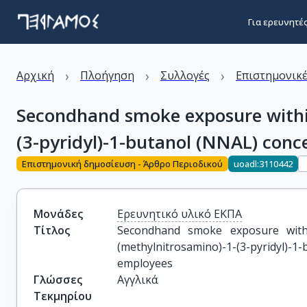
Για ερευνητέ
›
›
›
Αρχική
Πλοήγηση
Συλλογές
Επιστημονικέ
Secondhand smoke exposure within
(3-pyridyl)-1-butanol (NNAL) co
Επιστημονική δημοσίευση - Άρθρο Περιοδικού
uoadl:3110442
Μονάδες
Ερευνητικό υλικό ΕΚΠΑ
Τίτλος
Secondhand smoke exposure withi
(methylnitrosamino)-1-(3-pyridyl)-
employees
Γλώσσες
Αγγλικά
Τεκμηρίου