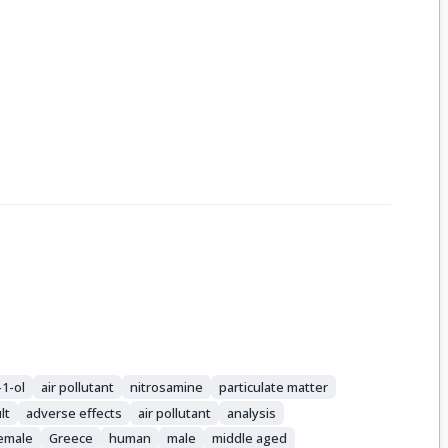
-1-ol
air pollutant
nitrosamine
particulate matter
lt
adverse effects
air pollutant
analysis
emale
Greece
human
male
middle aged