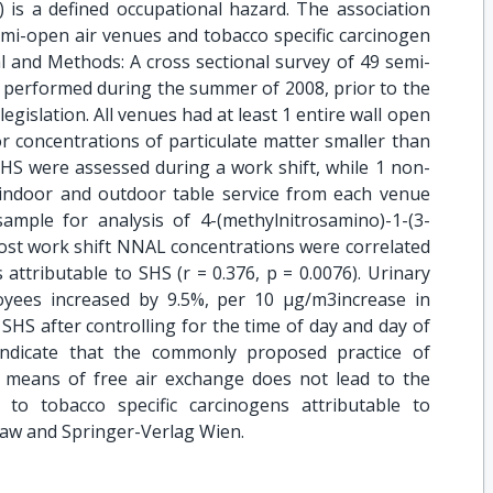
 is a defined occupational hazard. The association
i-open air venues and tobacco specific carcinogen
l and Methods: A cross sectional survey of 49 semi-
s performed during the summer of 2008, prior to the
egislation. All venues had at least 1 entire wall open
or concentrations of particulate matter smaller than
SHS were assessed during a work shift, while 1 non-
indoor and outdoor table service from each venue
ample for analysis of 4-(methylnitrosamino)-1-(3-
Post work shift NNAL concentrations were correlated
attributable to SHS (r = 0.376, p = 0.0076). Urinary
ees increased by 9.5%, per 10 μg/m3increase in
SHS after controlling for the time of day and day of
indicate that the commonly proposed practice of
a means of free air exchange does not lead to the
to tobacco specific carcinogens attributable to
saw and Springer-Verlag Wien.