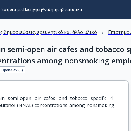
ς
Για φοιτητές
Πλοήγηση
Αναζήτηση
Στατιστικά
›
ς δημοσιεύσεις, ερευνητικό και άλλο υλικό
Επιστημον
 semi-open air cafes and tobacco sp
ncentrations among nonsmoking empl
OpenAlex (
5
)
n semi-open air cafes and tobacco specific 4-
1-butanol (NNAL) concentrations among nonsmoking 