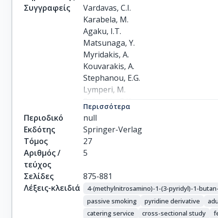
Συγγραφείς
Vardavas, C.I.

Karabela, M.

Agaku, I.T.

Matsunaga, Y.

Myridakis, A.

Kouvarakis, A.

Stephanou, E.G.

Lymperi, M.

Behrakis, P.K.
Περισσότερα
Περιοδικό
null
Εκδότης
Springer-Verlag
Τόμος
27
Αριθμός /
5
τεύχος
Σελίδες
875-881
Λέξεις-κλειδιά
4-(methylnitrosamino)-1-(3-pyridyl)-1-butan
passive smoking
pyridine derivative
adu
catering service
cross-sectional study
f